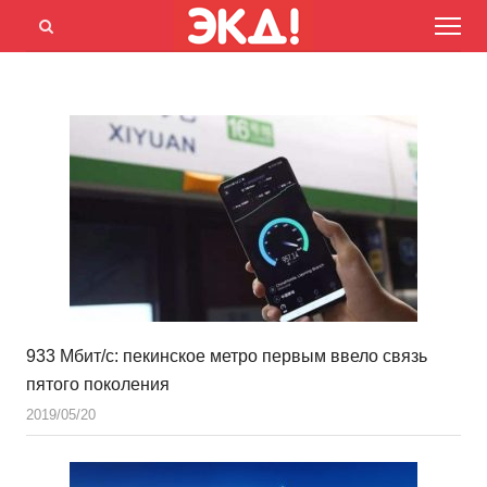
Menu
Открыть
панель
поиска
933 Мбит/с: пекинское метро первым ввело связь
пятого поколения
2019/05/20