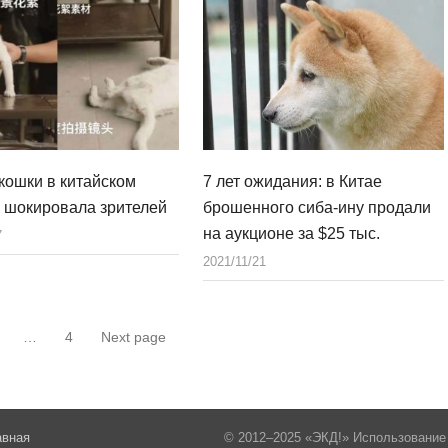
кошки в китайском
7 лет ожидания: в Китае
 шокировала зрителей
брошенного сиба-ину продали
на аукционе за $25 тыс.
7
2021/11/21
…
4
Next page
ница
Страница
Страница
авная
© 2012–2025 «ЭКД!» Использование 