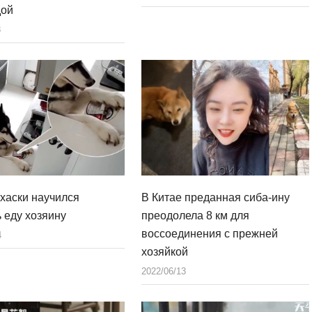
дой
8
 хаски научился
В Китае преданная сиба-ину
ь еду хозяину
преодолела 8 км для
воссоединения с прежней
4
хозяйкой
2022/06/13