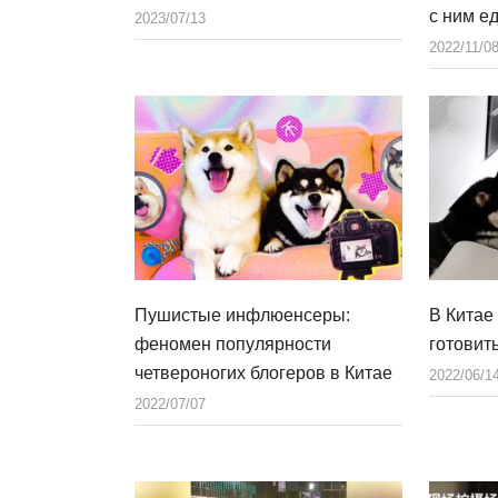
с ним е
2023/07/13
2022/11/0
Пушистые инфлюенсеры:
В Китае
феномен популярности
готовит
четвероногих блогеров в Китае
2022/06/1
2022/07/07