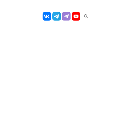
Открыть
панель
поиска