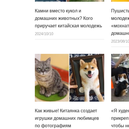
Камни вместо кукол и
Пушисты
домашних животных? Кого
молодеж
приручает китайская молодежь
«мохнат
домашн
2024/10/10
2023/08/1
Как живые! Китаянка создает
«Я худе
игрушки домашних любимцев
прикреп
по фотографиям
чтобы н