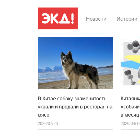
Новости
Истории
В Китае собаку-знаменитость
Китаянк
украли и продали в ресторан на
«собачи
мясо
в месяц
2026/07/20
2026/04/1