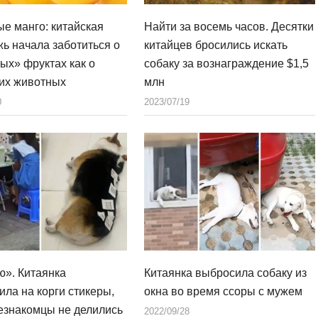
е манго: китайская
Найти за восемь часов. Десятки
ь начала заботиться о
китайцев бросились искать
ых» фруктах как о
собаку за вознаграждение $1,5
их животных
млн
0
2023/07/19
ю». Китаянка
Китаянка выбросила собаку из
ила на корги стикеры,
окна во время ссоры с мужем
езнакомцы не делились
2022/09/28