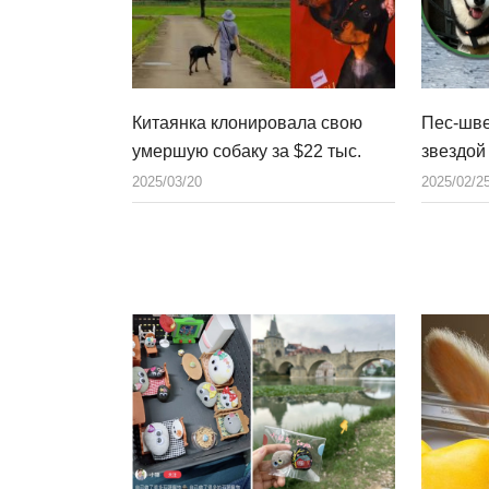
Китаянка клонировала свою
Пес-шве
умершую собаку за $22 тыс.
звездой
2025/03/20
2025/02/2