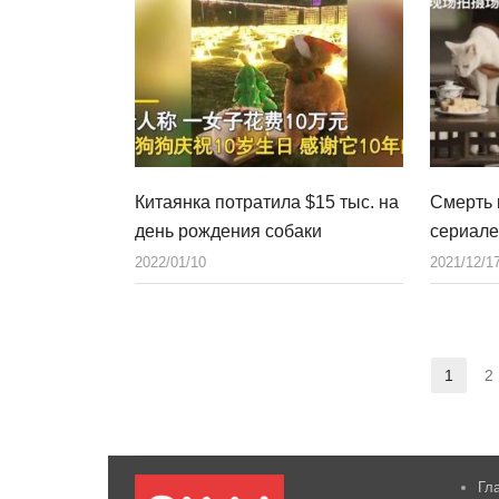
Китаянка потратила $15 тыс. на
Смерть 
день рождения собаки
сериале
2022/01/10
2021/12/1
1
2
Стра
Гл