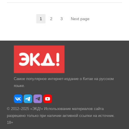
1
2
3
Next page
Страница
Страница
Страница
Самое популярное интернет-издание о Китае на русском
языке.
© 2012–2025 «ЭКД!» Использование материалов сайта
разрешено только при наличии активной ссылки на источник.
18+