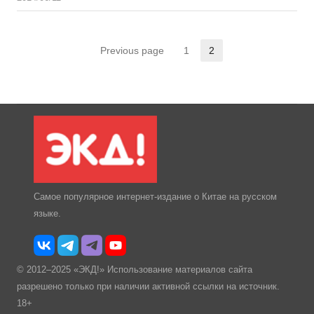
Previous page
1
2
Страница
Страница
Самое популярное интернет-издание о Китае на русском
языке.
© 2012–2025 «ЭКД!» Использование материалов сайта
разрешено только при наличии активной ссылки на источник.
18+