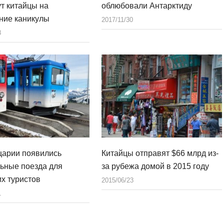
ут китайцы на
облюбовали Антарктиду
ние каникулы
2017/11/30
8
арии появились
Китайцы отправят $66 млрд из-
ьные поезда для
за рубежа домой в 2015 году
их туристов
2015/06/23
1