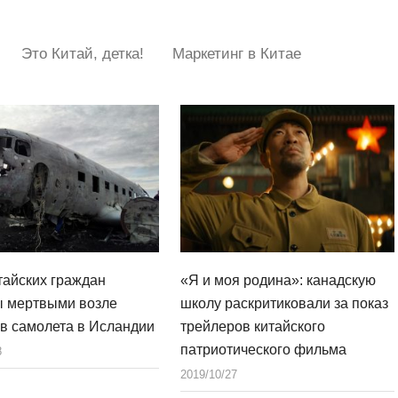
Это Китай, детка!
Маркетинг в Китае
тайских граждан
«Я и моя родина»: канадскую
 мертвыми возле
школу раскритиковали за показ
в самолета в Исландии
трейлеров китайского
патриотического фильма
8
2019/10/27