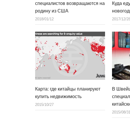
специалистов возвращаются на
Куда ед
родину из США
новогод
2018/01/12
2017/12/2
Карта: где китайцы планируют
В Швейц
купить недвижимость
специал
китайск
2015/10/27
2015/08/3