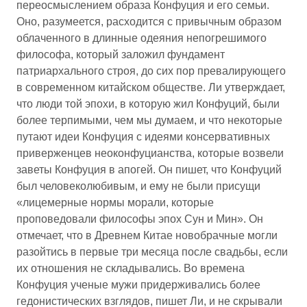
переосмыслением образа Конфуция и его семьи.
Оно, разумеется, расходится с привычным образом
облаченного в длинные одеяния непогрешимого
философа, который заложил фундамент
патриархального строя, до сих пор превалирующего
в современном китайском обществе. Ли утверждает,
что люди той эпохи, в которую жил Конфуций, были
более терпимыми, чем мы думаем, и что некоторые
путают идеи Конфуция с идеями консервативных
приверженцев неоконфуцианства, которые возвели
заветы Конфуция в апогей. Он пишет, что Конфуций
был человеколюбивым, и ему не были присущи
«лицемерные нормы морали, которые
проповедовали философы эпох Сун и Мин». Он
отмечает, что в Древнем Китае новобрачные могли
разойтись в первые три месяца после свадьбы, если
их отношения не складывались. Во времена
Конфуция ученые мужи придерживались более
гедонистических взглядов, пишет Ли, и не скрывали