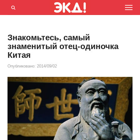
Menu
Открыть
панель
поиска
Знакомьтесь, самый
знаменитый отец-одиночка
Китая
Опубликовано:
2014/09/02