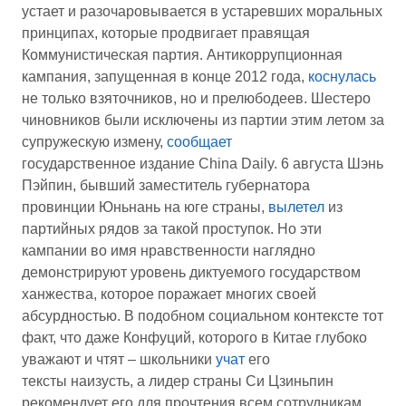
устает и разочаровывается в устаревших моральных
принципах, которые продвигает правящая
Коммунистическая партия. Антикоррупционная
кампания, запущенная в конце 2012 года,
коснулась
не только взяточников, но и прелюбодеев. Шестеро
чиновников были исключены из партии этим летом за
супружескую измену,
сообщает
государственное издание China Daily. 6 августа Шэнь
Пэйпин, бывший заместитель губернатора
провинции Юньнань на юге страны,
вылетел
из
партийных рядов за такой проступок. Но эти
кампании во имя нравственности наглядно
демонстрируют уровень диктуемого государством
ханжества, которое поражает многих своей
абсурдностью. В подобном социальном контексте тот
факт, что даже Конфуций, которого в Китае глубоко
уважают и чтят – школьники
учат
его
тексты наизусть, а лидер страны Си Цзиньпин
рекомендует его для прочтения всем сотрудникам