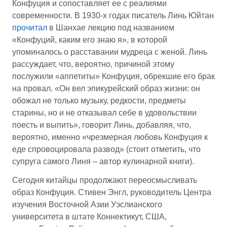
Конфуция и сопоставляет ее с реалиями
современности. В 1930-х годах писатель Линь Юйтан
прочитал
в Шанхае лекцию под названием
«Конфуций, каким его знаю я», в которой
упоминалось о расставании мудреца с женой. Линь
рассуждает, что, вероятно, причиной этому
послужили «аппетиты» Конфуция, обрекшие его брак
на провал. «Он вел эпикурейский образ жизни: он
обожал не только музыку, редкости, предметы
старины, но и не отказывал себе в удовольствии
поесть и выпить», говорит Линь, добавляя, что,
вероятно, именно «чрезмерная любовь Конфуция к
еде спровоцировала развод» (стоит отметить, что
супруга самого Линя – автор кулинарной книги).
Сегодня китайцы продолжают переосмысливать
образ Конфуция. Стивен Энгл, руководитель Центра
изучения Восточной Азии Уэслианского
университета в штате Коннектикут, США,