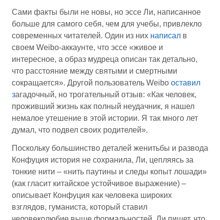
Сами факты были не новы, но эссе Ли, написанное
больше для самого себя, чем для учебы, привлекло
современных читателей. Один из них
написал
в
своем Weibo-аккаунте, что эссе «живое и
интересное, а образ мудреца описан так детально,
что расстояние между святыми и смертными
сокращается». Другой пользователь Weibo
оставил
з
агадочный, но трогательный отзыв: «Как человек,
проживший жизнь как полный неудачник, я нашел
немалое утешение в этой истории. Я так много лет
думал, что подвел своих родителей».
Поскольку большинство деталей женитьбы и развода
Конфуция история не сохранила, Ли, цепляясь за
тонкие нити – «нить паутины и следы копыт лошади»
(как гласит китайское устойчивое выражение) –
описывает Конфуция как человека широких
взглядов, гуманиста, который ставил
человеколюбие выше формальностей. Ли пишет, что