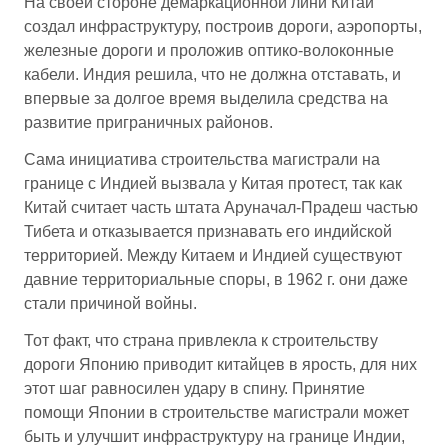
На своей стороне демаркационной лини Китай
создал инфраструктуру, построив дороги, аэропорты,
железные дороги и проложив оптико-волоконные
кабели. Индия решила, что не должна отставать, и
впервые за долгое время выделила средства на
развитие приграничных районов.
Сама инициатива строительства магистрали на
границе с Индией вызвала у Китая протест, так как
Китай считает часть штата Аруначал-Прадеш частью
Тибета и отказывается признавать его индийской
территорией. Между Китаем и Индией существуют
давние территориальные споры, в 1962 г. они даже
стали причиной войны.
Тот факт, что страна привлекла к строительству
дороги Японию приводит китайцев в ярость, для них
этот шаг равносилен удару в спину. Принятие
помощи Японии в строительстве магистрали может
быть и улучшит инфраструктуру на границе Индии,