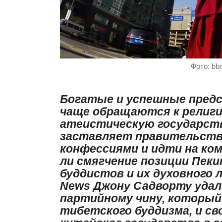
Фото: bb
Богатые и успешные пред
чаще обращаются к религи
атеистическую государст
заставляет правительств
конфессиями и идти на ко
ли смягчение позиции Пек
буддистов и их духовного
News Джону Садворту удал
партийному чину, который
тибетского буддизма, и св