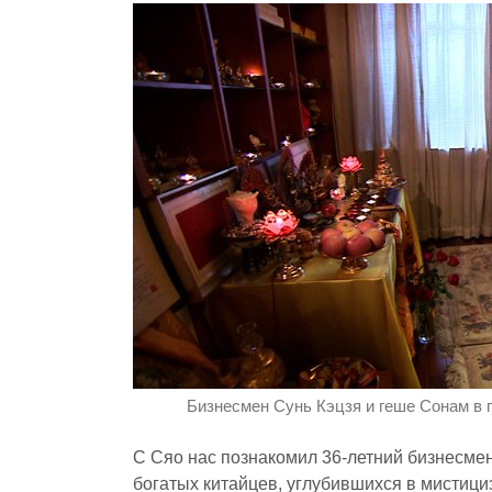
Бизнесмен Сунь Кэцзя и геше Сонам в 
С Сяо нас познакомил 36-летний бизнесмен
богатых китайцев, углубившихся в мистициз