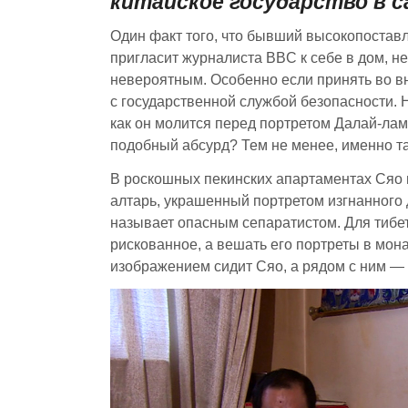
китайское государство в 
Один факт того, что бывший высокопостав
пригласит журналиста BBC к себе в дом, 
невероятным. Особенно если принять во вни
с государственной службой безопасности. Н
как он молится перед портретом Далай-лам
подобный абсурд? Тем не менее, именно та
В роскошных пекинских апартаментах Сяо 
алтарь, украшенный портретом изгнанного 
называет опасным сепаратистом. Для тиб
рискованное, а вешать его портреты в мон
изображением сидит Сяо, а рядом с ним — 