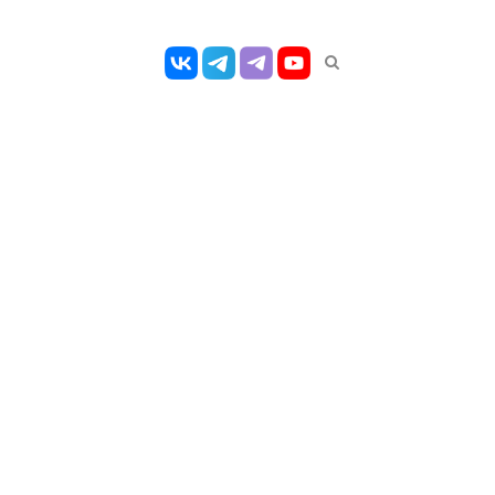
Открыть
панель
поиска