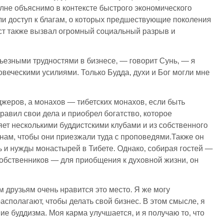
лне объяснимо в контексте быстрого экономического
ли доступ к благам, о которых предшествующие поколения
ост также вызвал огромный социальный разрыв и
ьезными трудностями в бизнесе, — говорит Сунь, — я
овеческими усилиями. Только Будда, духи и Бог могли мне
джеров, а монахов — тибетских монахов, если быть
правил свои дела и приобрел богатство, которое
яет несколькими буддистскими клубами и из собственного
онам, чтобы они приезжали туда с проповедями.Также он
 и нужды монастырей в Тибете. Однако, собирая гостей —
обственников — для приобщения к духовной жизни, он
 друзьям очень нравится это место. Я же могу
асполагают, чтобы делать свой бизнес. В этом смысле, я
е буддизма. Моя карма улучшается, и я получаю то, что