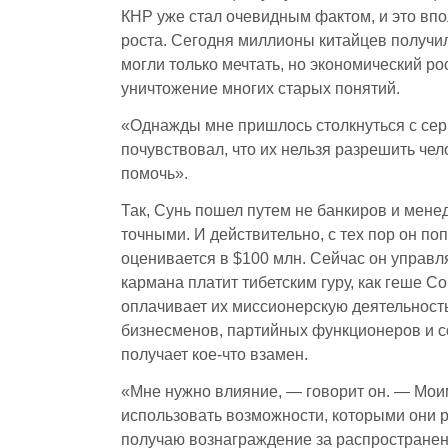
КНР уже стал очевидным фактом, и это впо
роста. Сегодня миллионы китайцев получи
могли только мечтать, но экономический р
уничтожение многих старых понятий.
«Однажды мне пришлось столкнуться с сер
почувствовал, что их нельзя разрешить чел
помочь».
Так, Сунь пошел путем не банкиров и мене
точными. И действительно, с тех пор он по
оценивается в $100 млн. Сейчас он управл
кармана платит тибетским гуру, как геше С
оплачивает их миссионерскую деятельность
бизнесменов, партийных функционеров и с
получает кое-что взамен.
«Мне нужно влияние, — говорит он. — Моим
использовать возможности, которыми они р
получаю вознаграждение за распространени