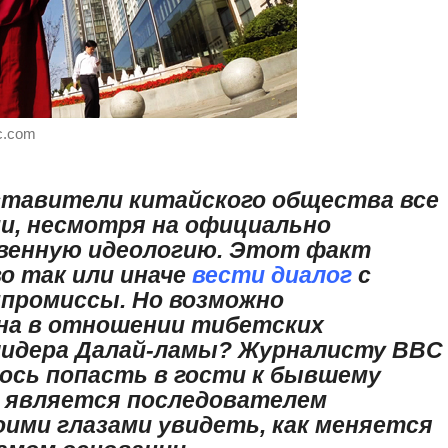
c.com
ставители китайского общества все
и, несмотря на официально
венную идеологию. Этот факт
о так или иначе
вести диалог
с
мпромиссы. Но возможно
ина в отношении тибетских
 лидера Далай-ламы? Журналисту BBC
ось попасть в гости к бывшему
 является последователем
оими глазами увидеть, как меняется