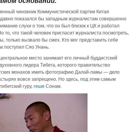
самом основании.
ленный чиновник Коммунистической партии Китая
недавно показался бы западным журналистам совершенно
мание слухи о том, что он был близок к ЦК и работал
о то, что такой человек пригласит журналиста посмотреть,
ы, только вызвало бы смех. Кто мог представить себе
к поступил Сяо Унань.
центральное место занимает его личный буддистский
духовного лидера Тибета, которого правительство
етских монахов иметь фотографию Далай-ламы — дело
астырях вовсе запрещено. Но здесь, под этим самым
тибетский гуру,
геше
Сонам.