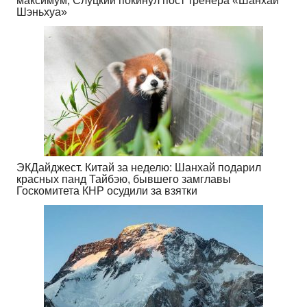
максимум, Слуцкий покинул пост тренера «Шанхай
Шэньхуа»
ЭКДайджест. Китай за неделю: Шанхай подарил
красных панд Тайбэю, бывшего замглавы
Госкомитета КНР осудили за взятки