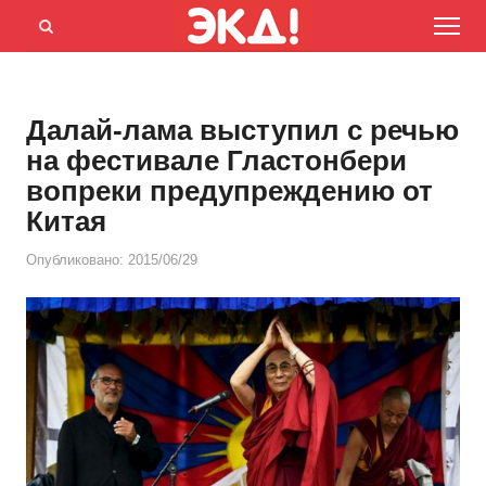
Menu
Открыть
панель
поиска
Далай-лама выступил с речью
на фестивале Гластонбери
вопреки предупреждению от
Китая
Опубликовано:
2015/06/29