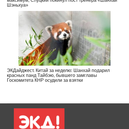
максимум, Слуцкий покинул пост тренера «Шанхай
Шэньхуа»
ЭКДайджест. Китай за неделю: Шанхай подарил
красных панд Тайбэю, бывшего замглавы
Госкомитета КНР осудили за взятки