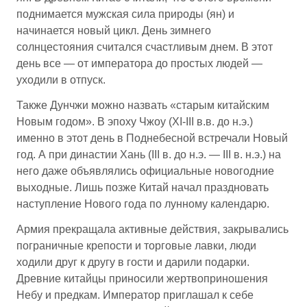
поднимается мужская сила природы (ян) и
начинается новый цикл. День зимнего
солнцестояния считался счастливым днем. В этот
день все — от императора до простых людей —
уходили в отпуск.
Также Дунчжи можно назвать «старым китайским
Новым годом». В эпоху Чжоу (XI-III в.в. до н.э.)
именно в этот день в Поднебесной встречали Новый
год. А при династии Хань (III в. до н.э. — III в. н.э.) на
него даже объявлялись официальные новогодние
выходные. Лишь позже Китай начал праздновать
наступление Нового года по лунному календарю.
Армия прекращала активные действия, закрывались
пограничные крепости и торговые лавки, люди
ходили друг к другу в гости и дарили подарки.
Древние китайцы приносили жертвоприношения
Небу и предкам. Император приглашал к себе