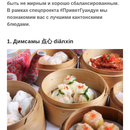
быть не жирным и хорошо сбалансированным.
В рамках спецпроекта #ПриветГуандун мы
познакомим вас с лучшими кантонскими
блюдами.
1. Димсамы 点心 diǎnxin