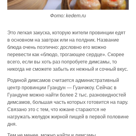
Фото: kedem.ru
Это легкая закуска, которую жители провинции едят
в основном на завтрак или на полдник. Название
блюда очень поэтично: дословно его можно
перевести как «блюдо, трогающее сердце». Скорее
всего, если вы хоть раз попробуете димсамы, то
никогда не сможете забыть их нежный и сочный вкус.
Родиной димсамов считается административный
центр провинции Гуандун — Гуанчжоу. Сейчас в
Гуандуне можно найти более 2 тыс. разновидностей
димсамов, большая часть которых готовится на пару.
Связано это с тем, что южане стараются не
нагружать желудок жирной пищей в первой половине
дня.
Тем не менее, можно найти и димсамы,