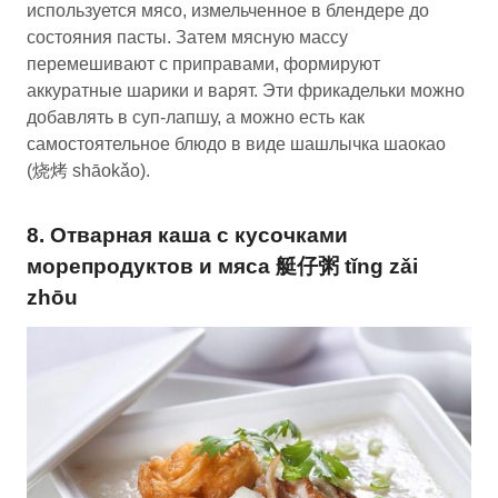
используется мясо, измельченное в блендере до
состояния пасты. Затем мясную массу
перемешивают с приправами, формируют
аккуратные шарики и варят. Эти фрикадельки можно
добавлять в суп-лапшу, а можно есть как
самостоятельное блюдо в виде шашлычка шаокао
(烧烤 shāokǎo).
8. Отварная каша с кусочками
морепродуктов и мяса 艇仔粥 tǐng zǎi
zhōu