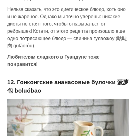
Нельзя сказать, что это диетическое блюдо, хоть оно
и не жареное. Однако мы точно уверены: никакие
диеты не стоят того, чтобы отказываться от
ребрышек! Кстати, от этого рецепта произошло еще
одно потрясающее блюдо — свинина гулаожоу (咕咾
肉 gūlǎoròu).
Любителям сладкого в Гуандуне тоже
понравится!
12. Гонконгские ананасовые булочки 菠萝
包 bōluóbāo