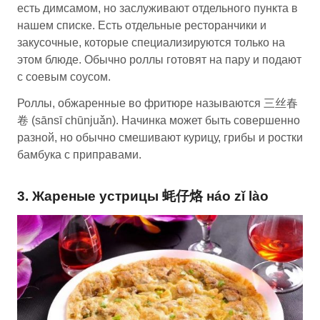
есть димсамом, но заслуживают отдельного пункта в
нашем списке. Есть отдельные ресторанчики и
закусочные, которые специализируются только на
этом блюде. Обычно роллы готовят на пару и подают
с соевым соусом.
Роллы, обжаренные во фритюре называются 三丝春
卷 (sānsī chūnjuǎn). Начинка может быть совершенно
разной, но обычно смешивают курицу, грибы и ростки
бамбука с приправами.
3. Жареные устрицы 蚝仔烙 нáo zǐ lào