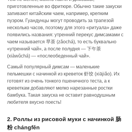
приготовленные во фритюре. Обычно такие закуски
запивают китайским чаем, например, крепким
пуэром. Гуандунцы могут проводить за трапезой
несколько часов, поэтому для этого «ритуала» даже
появились названия: утренний перекус димсамами с
чаем называется 早茶 (zǎochá), то есть буквально
«утренний чай», а после полудня — 下午茶
(xiàwǔchá) — «послеобеденный чай».
Самый популярный димсам — маленькие
пельмешки с начинкой из креветок 虾饺 (xiājiǎo). Их
готовят из очень тонкого пшеничного теста, а к
креветкам добавляют мелко нарезанные ростки
бамбука. Такая закуска не оставит равнодушным
любителя вкусно поесть!
2. Роллы из рисовой муки с начинкой 肠
粉 chángfěn