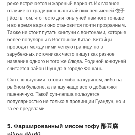
реже встречается и жареный вариант. Их главное
отличие от традиционных китайских пельменей 饺子
jiǎozi в том, что тесто для юньтуней намного тоньше
и во время варки оно становится почти прозрачным.
Также не стоит путать юньтуни с вонтонами, которые
более популярны в Восточном Китае. Китайцы
проводят между ними четкую границу, но в
зарубежных источниках часто пишут как разное
название одного и того же блюда. Родиной юньтуней
считается район Шуньдэ в городе Фошань.
Суп с юньтунями готовят либо на курином, либо на
рыбном бульоне, а лапшу чаще всего добавляют
пшеничную. Такой суп-лапша пользуется
популярностью не только в провинции Гуандун, но и
за ее пределами.
5. Фаршированный мясом тофу 酿豆腐
niàng dòufǔ