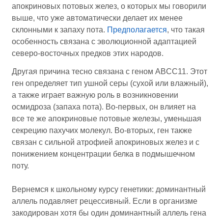
апокриновых потовых желез, о которых мы говорили
выше, что уже автоматически делает их менее
склонными к запаху пота.
Предполагается
, что такая
особенность связана с эволюционной адаптацией
северо-восточных предков этих народов.
Другая причина тесно связана с геном ABCC11. Этот
ген определяет тип ушной серы (сухой или влажный),
а также играет важную роль в возникновении
осмидроза (запаха пота). Во-первых, он влияет на
все те же апокриновые потовые железы, уменьшая
секрецию пахучих молекул. Во-вторых, ген также
связан с сильной атрофией апокриновых желез и с
понижением концентрации белка в подмышечном
поту.
Вернемся к школьному курсу генетики: доминантный
аллель подавляет рецессивный. Если в организме
закодирован хотя бы один доминантный аллель гена