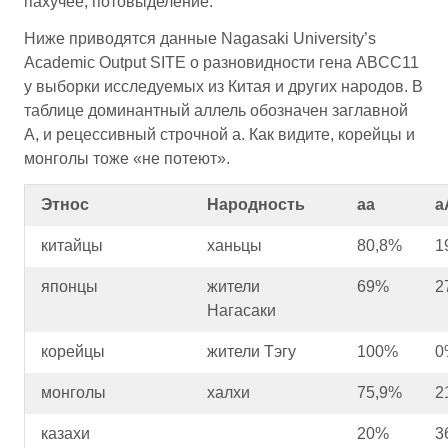
пахучее, потовыделение.
Ниже приводятся данные Nagasaki University’s
Academic Output SITE о разновидности гена ABCC11
у выборки исследуемых из Китая и других народов. В
таблице доминантный аллель обозначен заглавной
А, и рецессивный строчной а. Как видите, корейцы и
монголы тоже «не потеют».
Этнос
Народность
аа
а
китайцы
ханьцы
80,8%
1
японцы
жители
69%
2
Нагасаки
корейцы
жители Тэгу
100%
0
монголы
халхи
75,9%
2
казахи
20%
3