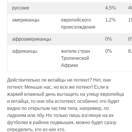
русские
4,5%
4
американцы
европейского
1,2%
1
происхождения
афроамериканцы
0%
0
африканцы
жители стран
0%
8
Тропической
Африки
Действительно ли китайцы не потеют? Нет, они
потеют. Меньше нас, но все же потеют! Если в
жаркий влажный день вытащить на улицу европейца
и китайца, то они оба вспотеют, особенно это будет
видно по открытым частям тела, например, по
ладоням или лбу. Но только лишь взглянув на их
футболки в районе подмышек, можно будет сразу
определить, кто из них кто.