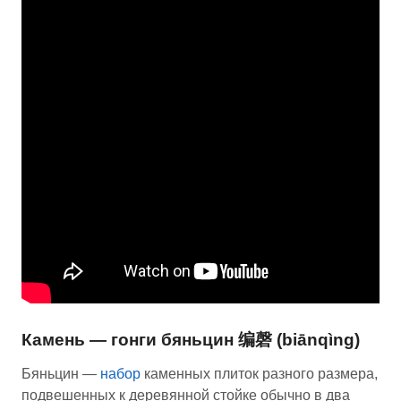
Камень — гонги бяньцин 编磬 (biānqìng)
Бяньцин —
набор
каменных плиток разного размера,
подвешенных к деревянной стойке обычно в два