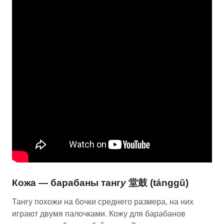
Кожа — барабаны танг
у
堂鼓 (tánggǔ)
Тангу похожи на бочки среднего размера, на них
играют двумя палочками. Кожу для барабанов