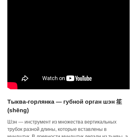
Тыква-горлянка — губной орг
а
н шэн 笙
(shēng)
Шэн — инструмент из множества вертикальных
трубок разной длины, которые вставлены в
мундштук. В древности мундштук делали из тыквы, а