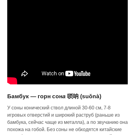
Бамбук — горн cон
а
唢呐 (suǒnà)
У соны конический ствол длиной 30-60 см, 7-8
игровых отверстий и широкий раструб (раньше из
бамбука, сейчас чаще из металла), а по звучанию она
похожа на гобой. Без соны не обходятся китайские