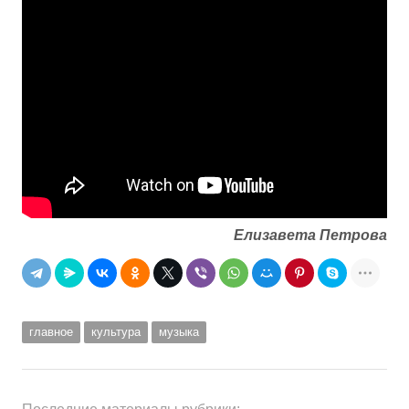
Елизавета Петрова
главное
культура
музыка