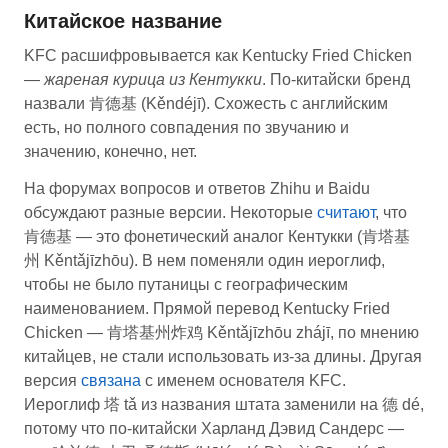
Китайское название
KFC расшифровывается как Kentucky Fried Chicken
—
жареная курица из Кентукки
. По-китайски бренд
назвали 肯德基 (Kěndéjī). Схожесть с английским
есть, но полного совпадения по звучанию и
значению, конечно, нет.
На форумах вопросов и ответов Zhihu и Baidu
обсуждают разные версии. Некоторые
считают
, что
肯德基 — это фонетический аналог Кентукки (肯塔基
州 Kěntǎjīzhōu). В нем поменяли один иероглиф,
чтобы не было путаницы с географическим
наименованием. Прямой перевод Kentucky Fried
Chicken — 肯塔基州炸鸡 Kěntǎjīzhōu zhájī, по мнению
китайцев, не стали использовать из-за длины. Другая
версия
связана
с именем основателя KFC.
Иероглиф 塔 tǎ из названия штата заменили на 德 dé,
потому что по-китайски Харланд Дэвид Сандерс —