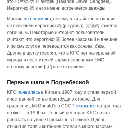
это 哈兰德·大卫·桑德斯 (Hālándé Dàwèi Sāngdésī).
Иероглиф 德 в его имени встречается дважды.
Многие
не понимают
, почему в китайское название
не включили иероглиф 鸡 (jī курица): 肯德鸡 кажется
логичным. Некоторые интернет-пользователи
считают, что иероглиф 基 более красивый и внешне,
и по смыслу: он переводится как
основа, база
.
Другие в шутку говорят, что в KFC нет натуральной
курицы и посетителей кормят сплошным ГМО,
поэтому иероглиф 鸡 и не включили.
Первые шаги в Поднебесной
KFC
появилась
в Китае в 1987 году и стала первой
иностранной сетью фастфуда в стране. Для
сравнения, McDonald’s в СССР
открылся
на три года
позже — в 1990-м. Первый ресторан KFC начал
работать на улице Цяньмэнь в Пекине. В день
открытия толпы китайцев стояли в многочасовых