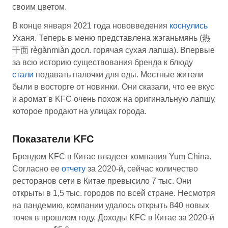
своим цветом.
В конце января 2021 года нововведения
коснулись
Уханя. Теперь в меню представлена жэганьмянь (热
干面 règànmiàn досл. горячая сухая лапша). Впервые
за всю историю существования бренда к блюду
стали
подавать палочки для еды. Местные жители
были в восторге от новинки. Они сказали, что ее вкус
и аромат в KFC очень похож на оригинальную лапшу,
которое продают на улицах города.
Показатели KFC
Брендом KFC в Китае владеет компания Yum China.
Согласно ее
отчету
за 2020-й, сейчас количество
ресторанов сети в Китае превысило 7 тыс. Они
открыты в 1,5 тыс. городов по всей стране. Несмотря
на пандемию, компании удалось открыть 840 новых
точек в прошлом году. Доходы KFC в Китае за 2020-й