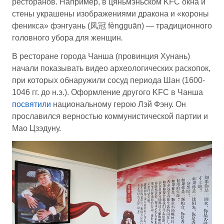
ресторанов. Например, в цяньмэньском KFC окна и
стены украшены изображениями дракона и «короны
феникса» фэнгуань (凤冠 fèngguān) — традиционного
головного убора для женщин
.
В ресторане города Чанша (провинция Хунань)
начали показывать видео археологических раскопок,
при которых обнаружили сосуд периода Шан (1600-
1046 гг. до н.э.). Оформление другого KFC в Чанша
посвятили
национальному герою Лэй Фэну. Он
прославился верностью коммунистической партии и
Мао Цзэдуну.