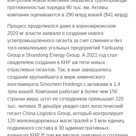
контролем новой компании оказались трубопроводы
протяженностью порядка 90 тыс. км. Активы
компании оцениваются в 290 млрд юаней ($41 млрд).
Процесс продолжился даже в коронакризисном
2020-м: власти заявили о создании нового
углепромышленного гиганта за счет слияния и без
того немаленьких угольных предприятий Yankuang
Group и Shandong Energy Group. А 2021 год стал
свидетелем создания в КНР аж пяти новых
отраслевых гигантов. Так, в мае завершилось
создание крупнейшего в мире химического
конгломерата Sinochem Holdings с активами в 1,4
трлн юаней. Компания работает в более чем 150
странах мира, штат ее сотрудников превышает 220
тыс. человек. В декабре увидел свет логистический
гигант China Logistics Group, который контролирует
120 железнодорожных магистралей и 3 млн единиц
подвижного состава в 30 административных
единицах КНР. В том же месяце заявлено о создании