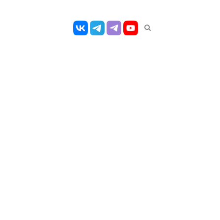
Открыть
панель
поиска