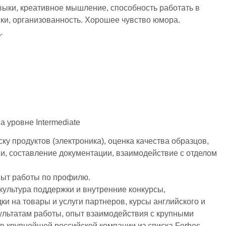
выки, креативное мышление, способность работать в
и, организованность. Хорошее чувство юмора.
.
на уровне Intermediate
ску продуктов (электроника), оценка качества образцов,
и, составление документации, взаимодействие с отделом
опыт работы по профилю.
культура поддержки и внутренние конкурсы,
ки на товары и услуги партнеров, курсы английского и
ультатам работы, опыт взаимодействия с крупными
 в крупнейшей российской компании из списка Forbes.