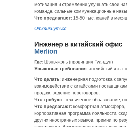
мотивация и стремление улучшать свои на
команде, сильные коммуникационные навык
Что предлагают
: 15-50 тыс. юаней в месяц
Откликнуться
Инженер в китайский офис
Merlion
Где
: Шэньчжэнь (провинция Гуандун)
Языковые требования
: английский язык 
Что делать
: инженерная подготовка к запу
взаимодействие с китайскими поставщикам
продаж, ведение переговоров.
Что требуют
: техническое образование, 
Что предлагают
: комфортная атмосфера, 
корпоративная программа лояльности, скид
других иностранных языков, премии по рез
заказчиками. Возможности строить карьеру