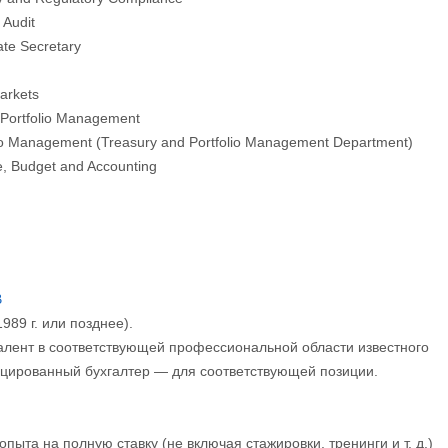
 Audit
ate Secretary
Markets
t Portfolio Management
olio Management (Treasury and Portfolio Management Department)
e, Budget and Accounting
B
989 г. или позднее).
валент в соответствующей профессиональной области известного
цированный бухгалтер — для соответствующей позиции.
опыта на полную ставку (не включая стажировки, тренинги и т. д.)