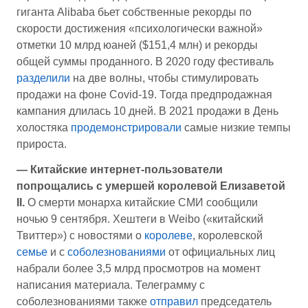
гиганта Alibaba бьет собственные рекорды по
скорости достижения «психологически важной»
отметки 10 млрд юаней ($151,4 млн) и рекорды
общей суммы проданного. В 2020 году фестиваль
разделили
на две волны, чтобы стимулировать
продажи на фоне Covid-19. Тогда предпродажная
кампания длилась 10 дней. В 2021 продажи в День
холостяка
продемонстрировали
самые низкие темпы
прироста.
— Китайские интернет-пользователи
попрощались с умершей королевой Елизаветой
II.
О смерти монарха китайские СМИ сообщили
ночью 9 сентября. Хештеги в Weibo («китайский
Твиттер») с новостями о
королеве
, королевской
семье
и с
соболезнованиями
от официальных лиц
набрали более 3,5 млрд просмотров на момент
написания материала. Телеграмму с
соболезнованиями также
отправил
председатель