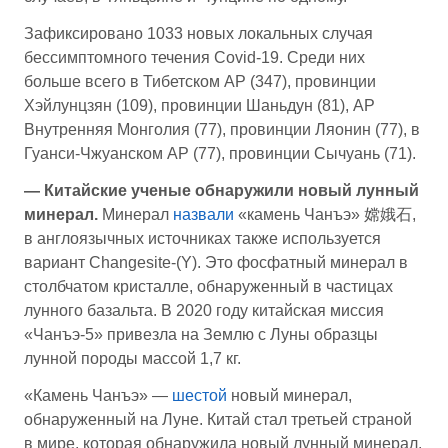
Зафиксировано 1033 новых локальных случая
бессимптомного течения Covid-19. Среди них
больше всего в Тибетском АР (347), провинции
Хэйлунцзян (109), провинции Шаньдун (81), АР
Внутренняя Монголия (77), провинции Ляонин (77), в
Гуанси-Чжуанском АР (77), провинции Сычуань (71).
— Китайские ученые обнаружили новый лунный
минерал.
Минерал
назвали
«камень Чанъэ» 嫦娥石,
в англоязычных источниках также используется
вариант Changesite-(Y). Это фосфатный минерал в
столбчатом кристалле, обнаруженный в частицах
лунного базальта. В 2020 году китайская миссия
«Чанъэ-5» привезла на Землю с Луны образцы
лунной породы массой 1,7 кг.
«Камень Чанъэ» —
шестой
новый минерал,
обнаруженный на Луне. Китай стал третьей страной
в мире, которая обнаружила новый лунный минерал.