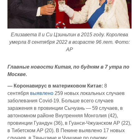
Елизавета II и Си Цзиньпин в 2015 году. Королева
умерла 8 сентября 2022 в возрасте 96 лет. Фото:
AP
Главные новости Китая, по будням в 7 утра по
Москве.
— Коронавирус в материковом Китае:
8
сентября
выявлено
259 новых локальных случаев
заболевания Covid-19. Больше всего случаев
заражения в провинции Сычуань — 59 случаев, в
автономном районе Внутренняя Монголия (42),
провинции Гуандун (36), в Гуанси-Чжуанском АР (22),
в Тибетском АР (20). В Пекине выявлено 17 новых
случаев, в Тяньцзине и Чунцине по одному.