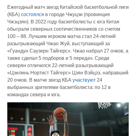
Ежегодный матч звезд Китайской баскетбольной лиги
(КБА)
состоялся
в городе Чжуцзи (провинция
Чжэцзян). В 2022 году баскетболисты с юга Китая
обыграли северных соотечественников со счетом
100 – 88. Лучшим игроком матча стал 24-летний
разыгрывающий Чжао Жуй, выступающий за
«Гуандун Саузерн Тайгерс». Чжао набрал 27 очков, а
также сделал 5 подборов и 5 передач. Среди
северян отличился 22-летний разыгрывающий
«Цзилинь Нортист Тайгерс» Цзян Вэйцзэ, набравший
20 очков. В матче звезд КБА
участвуют
24
выбранных зрителями баскетболиста: по 12 в
командах севера и юга.