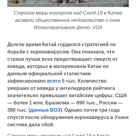
Строгие меры контроля над Covid-19 в Китае
вызвали общественное недовольство и гнев.
Иллюстративное фото: VOA
Долгое время Китай гордился стратегией по
борьбе с коронавирусом. Она показала, что
страна лучше всех предотвращает смерти от
ковида, которых в материковом Китае по
данным официальной статистики
зафиксировано
всего
5 тыс. Количество
умерших от ковида у антилидеров рейтинга
значительно превышает китайские цифры: США
— более 1 млн, Бразилии — 690 тыс., России —
390 тыс. (
данные ВОЗ
). Однако почти три года
спустя после обнаружения коронавируса в Ухане
система дала сбой.
Строгие меры контроля над Covid-19 в Китае