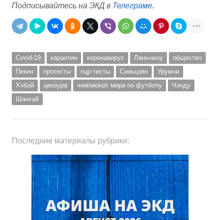
Подписывайтесь на ЭКД в
Телеграме
.
Covid-19
карантин
коронавирус
Ланьчжоу
общество
Пекин
протесты
пцр-тесты
Синьцзян
Урумчи
Хэбэй
цензура
чемпионат мира по футболу
Чэнду
Шанхай
Последние материалы рубрики: