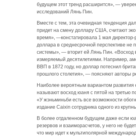
будущем этот тренд расширится», — увере
исследований Лянь Пин.
Вместе с тем, эта очевидная тенденция дал
придет на смену доллару США, считают эк
время», —констатировала 1 мая директор-
доллара в среднесрочной перспективе не 
системы», — вторит ей Лянь Пин. «Восход
измеряемый десятилетиями. Например, ам
ВВП в 1872 году, но доллар потеснил брит
прошлого столетия», — поясняют авторы ре
Наиболее вероятным вариантом развития 
называют восход юаня с пятой на третью п
«У жэньминьби есть все возможности обогн
издание Caixin сотрудника одного из крупн
В более отдаленном будущем даже если юа
резервов и взаиморасчетов, у него не будет
что мир идет к мультиполярной междунаро