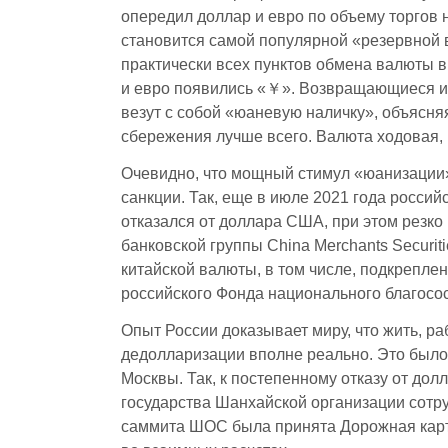
опередил доллар и евро по объему торгов
становится самой популярной «резервной 
практически всех пунктов обмена валюты в
и евро появились «￥». Возвращающиеся и
везут с собой «юаневую наличку», объясня
сбережения лучше всего. Валюта ходовая, на
Очевидно, что мощный стимул «юанизации
санкции. Так, еще в июле 2021 года росси
отказался от доллара США, при этом резко
банковской группы China Merchants Securi
китайской валюты, в том числе, подкрепле
российского Фонда национального благосос
Опыт России доказывает миру, что жить, ра
дедолларизации вполне реально. Это был
Москвы. Так, к постепенному отказу от до
государства Шанхайской организации сотру
саммита ШОС была принята Дорожная карт