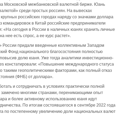
 на Московской межбанковской валютной бирже. Юань
валютой» среди простых россиян. На вывесках
 крупных российских городах наряду со значками доллара
з командировок в Китай российские предприниматели
я: «На сегодня в России в наличных юанях хранить личные
 нее есть спрос, а ее курс растет».
» России придали введенные коллективным Западом
йский Фонд национального благосостояния полностью
 повысив долю юаня. Уже тогда аналитики инвестиционно-
ties констатировали: «Повышение международного статуса
но такими геополитическими факторами, как полный отказ
тояния (ФНБ) от доллара».
ботать и сотрудничать в условиях практически полной
о замечено многими странами, перенимающими опыт
ллара и более активному использованию юаня идут
дничества. По итогам состоявшегося в сентябре 2022 года
а по постепенному увеличению доли национальных валют