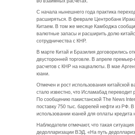
во взаимных расчетах.
С начала нынешнего года практика переход
расширяться. В феврале Центробанк Ирака 
Китаем. В том же месяце Камбоджа сообщ
валютные запасы и расширить долю китайс
сотрудничества с КНР.
В марте Китай и Бразилия договорились от
двусторонней торговле. В апреле премьер
расчетов с КНР на нацвалюты. В мае Арге
юани.
Отмечен и рост использования китайской в
стало известно, что Исламабад переводит 
По сообщению пакистанской The News Inter
поставку 750 тыс. баррелей нефти из РФ. 
использовании юаней для оплаты кредита 
Наблюдатели отмечают, что такая ситуация
дедолларизации ВЭД. «На путь дедолларизац