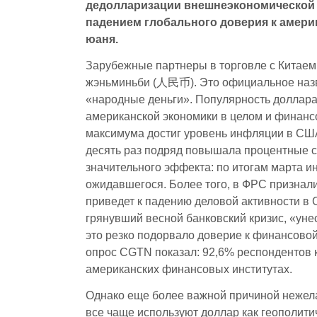
дедолларизации внешнеэкономической 
падением глобального доверия к амер
юаня.
Зарубежные партнеры в торговле с Китаем 
жэньминьби (人民币). Это официальное назва
«народные деньги». Популярность доллара 
американской экономики в целом и финансо
максимума достиг уровень инфляции в США
десять раз подряд повышала процентные ст
значительного эффекта: по итогам марта ин
ожидавшегося. Более того, в ФРС признал
приведет к падению деловой активности в
грянувший весной банковский кризис, «уне
это резко подорвало доверие к финансово
опрос CGTN показал: 92,6% респондентов 
американских финансовых институтах.
Однако еще более важной причиной нежела
все чаще используют доллар как геополити