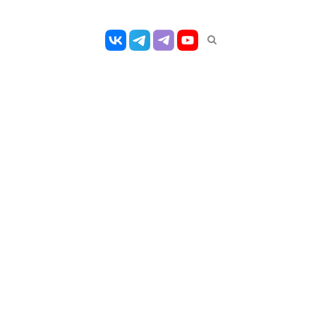
Открыть
панель
поиска