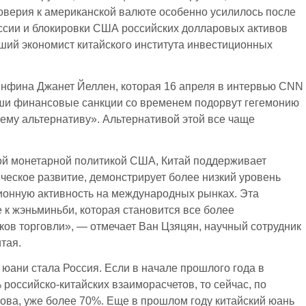
оверия к американской валюте особенно усилилось после
ссии и блокировки США российских долларовых активов
арший экономист китайского института инвестиционных
инфина Джанет Йеллен, которая 16 апреля в интервью CNN
наши финансовые санкции со временем подорвут гегемонию
ему альтернативу». Альтернативой этой все чаще
ной монетарной политикой США, Китай поддерживает
ческое развитие, демонстрирует более низкий уровень
ионную активность на международных рынках. Эта
 к жэньминьби, которая становится все более
ков торговли», — отмечает Ван Цзяцян, научный сотрудник
тая.
 юани стала Россия. Если в начале прошлого года в
российско-китайских взаиморасчетов, то сейчас, по
ва, уже более 70%. Еще в прошлом году китайский юань