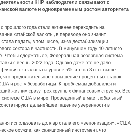
деятельности КНР наблюдатели связывают с
иканской валюте и одновременным ростом авторитета
с прошлого года стали активнее переходить на
ние китайской валюты, в переводе оно значит
стала падать, в том числе, из-за дестабилизации
вого сектора в частности. В минувшем году 40-летнего
. Чтобы сдержать ее, Федеральная резервная система
авки с весны 2022 года. Однако даже это не дало
фляция оказалась на уровне 5%, что на 3 п. п. выше
и, что продолжительное повышение процентных ставок
 США и росту безработицы. К проблемам добавился и
сший жизни» сразу трех крупных финансовых структур. Все
й системе США в мире. Проведенный в мае глобальный
констатируют дальнейшее падение уверенности в
ния использовать доллар стала его «вепонизация». «США
ческое оружие, как санкционный инструмент, что