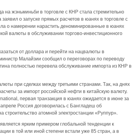
а на жэньминьби в торговле с КНР стала стремительно
заявил о запуске прямых расчетов в юанях в торговле с
ила о намерении нарастить деноминированные в юанях
кой валюты в обслуживании торгово-инвестиционного
казаться от доллара и перейти на нацвалюты в
-министр Малайзии сообщил о переговорах по переводу
нтина полностью перевела обслуживание импорта из КНР в
алюты при сделках между третьими странами. Так, на днях
расчеты за импорт российской нефти в китайскую валюту.
national, первая транзакция в юанях ожидается в июне за
В апреле Россия договорилась с Бангладеш об
на строительство атомной электростанции «Руппур».
 является ярким примером глобальной тенденции к
ии в той или иной степени встали уже 85 стран, а в