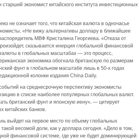
н старший экономист китайского института инвестиционных
еко не означает того, что китайская валюта в одночасье
ономисты. «Не вижу альтернативы доллару в ближайшее
распорядитель МВФ Кристалина Георгиева. «Отказа от
произойдет, сказывается инерция глобальной финансовой
 валюты в глобальных масштабах — это процесс,
ериканская экономика обогнала британскую по размерам
анский фунт в глобальном масштабе лишь в 50-х годах
дакционной колонки издания China Daily.
событий на среднесрочную перспективу экономисты
озицию в списке наиболее популярных глобальных валют.
ать британский фунт и японскую иену», — цитирует
ых китайских банков.
нь выйдет на первое место по объему глобальных
 такой весомой доли, как у доллара сегодня. «Дело в том,
дной финансовой системе, где уже не будет доминирующей