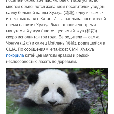
посетили около 264 тыс. человек. Такой успех во
многом объясняется желанием посетителей увидеть
самку большой панды Хуахуа (花花), одну из самых
известных панд в Китае. Из-за наплыва посетителей
время на визит Хуахуа было ограничено тремя
минутами. Хуахуа (настоящее имя Хэхуа (和花))
скоро исполнится три года. Ее родители — самка
Чэнгун (成功) и самец Мэйлань (美兰), родившийся в
США. По сообщениям китайских СМИ, Хуахуа
покорила
китайцев мягким нравом и редкой
неспособностью лазать по деревьям.