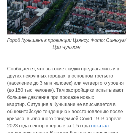
Город Куньшань в провинции Цзянсу. Фото: Синьхуа/
Цзи Чуньпэн
Сообщается, что высокие скидки предлагались и в
других некрупных городах, в основном третьего
(население до 3 млн человек) или четвертого уровня
(до 150 тыс. человек). Там застройщики испытывают
б
о
льшее давление при продаже новых
квартир. Ситуация в Куньшане не вписывается в
общекитайскую тенденцию к восстановлению после
кризиса, вызванного эпидемией Covid-19. В апреле
2023 года сектор впервые за 1,5 года
показал
тенденцию к росту. В самом Куньшане апрельские