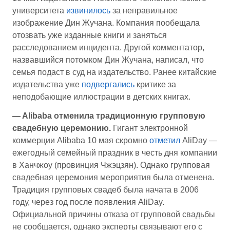
университета
извинилось
за неправильное
изображение Дин Жучана. Компания пообещала
отозвать уже изданные книги и заняться
расследованием инцидента. Другой комментатор,
назвавшийся потомком Дин Жучана, написал, что
семья подаст в суд на издательство. Ранее китайские
издательства уже
подвергались
критике за
неподобающие иллюстрации в детских книгах.
— Alibaba отменила традиционную групповую
свадебную церемонию.
Гигант электронной
коммерции Alibaba 10 мая скромно
отметил
AliDay —
ежегодный семейный праздник в честь дня компании
в Ханчжоу (провинция Чжэцзян). Однако групповая
свадебная церемония мероприятия была отменена.
Традиция групповых свадеб была начата в 2006
году, через год после появления AliDay.
Официальной причины отказа от групповой свадьбы
не сообщается, однако эксперты связывают его с