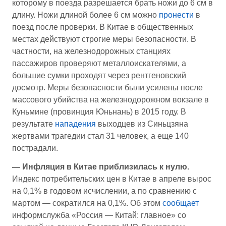
которому в поезда разрешается брать ножи до 6 см в
длину. Ножи длиной более 6 см можно
пронести
в
поезд после проверки. В Китае в общественных
местах действуют строгие меры безопасности. В
частности, на железнодорожных станциях
пассажиров проверяют металлоискателями, а
большие сумки проходят через рентгеновский
досмотр. Меры безопасности были усилены после
массового убийства на железнодорожном вокзале в
Куньмине (провинция Юньнань) в 2015 году. В
результате
нападения
выходцев из Синьцзяна
жертвами трагедии стал 31 человек, а еще 140
пострадали.
— Инфляция в Китае приблизилась к нулю.
Индекс потребительских цен в Китае в апреле вырос
на 0,1% в годовом исчислении, а по сравнению с
мартом — сократился на 0,1%. Об этом
сообщает
информслужба «Россия — Китай: главное» со