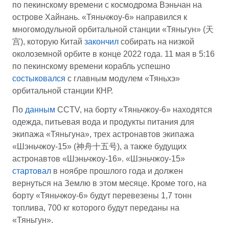
по пекинскому времени с космодрома Вэньчан на
острове Хайнань. «Тяньчжоу-6» направился к
многомодульной орбитальной станции «Тяньгун» (天
宫), которую Китай
закончил
собирать на низкой
околоземной орбите в конце 2022 года. 11 мая в 5:16
по пекинскому времени корабль успешно
состыковался
с главным модулем «Тяньхэ»
орбитальной станции КНР.
По
данным
CCTV, на борту «Тяньчжоу-6» находятся
одежда, питьевая вода и продукты питания для
экипажа «Тяньгуна», трех астронавтов экипажа
«Шэньчжоу-15» (神舟十五号), а также будущих
астронавтов «Шэньчжоу-16». «Шэньчжоу-15»
стартовал
в ноябре прошлого года и должен
вернуться на Землю в этом месяце. Кроме того, на
борту «Тяньчжоу-6» будут перевезены 1,7 тонн
топлива, 700 кг которого будут переданы на
«Тяньгун».