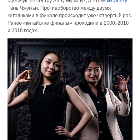
Музычук, ее сестру Анну Музычук, а затем
китаянку
Тань Чжунъи. Противоборство между двумя
китаянками в финале происходит уже четвертый раз.
Ранее «китайские финалы» проходили в 2000, 2010
и 2018 годах.