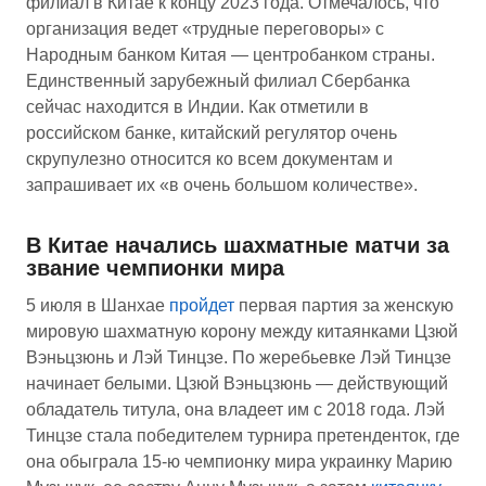
филиал в Китае к концу 2023 года. Отмечалось, что
организация ведет «трудные переговоры» с
Народным банком Китая — центробанком страны.
Единственный зарубежный филиал Сбербанка
сейчас находится в Индии. Как отметили в
российском банке, китайский регулятор очень
скрупулезно относится ко всем документам и
запрашивает их «в очень большом количестве».
В Китае начались шахматные матчи за
звание чемпионки мира
5 июля в Шанхае
пройдет
первая партия за женскую
мировую шахматную корону между китаянками Цзюй
Вэньцзюнь и Лэй Тинцзе. По жеребьевке Лэй Тинцзе
начинает белыми. Цзюй Вэньцзюнь — действующий
обладатель титула, она владеет им с 2018 года. Лэй
Тинцзе стала победителем турнира претенденток, где
она обыграла 15-ю чемпионку мира украинку Марию