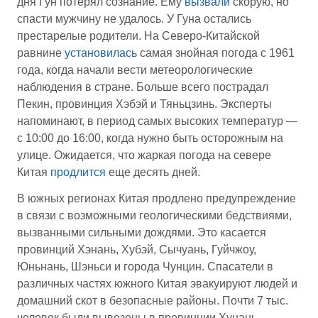
дня Гун потерял сознание. Ему
вызвали
скорую, но
спасти мужчину не удалось. У Гуна остались
престарелые родители. На Северо-Китайской
равнине
установилась
самая знойная погода c 1961
года, когда начали вести метеорологические
наблюдения в стране. Больше всего пострадал
Пекин, провинция Хэбэй и Тяньцзинь. Эксперты
напоминают, в период самых высоких температур —
с 10:00 до 16:00, когда нужно быть осторожным на
улице. Ожидается, что жаркая погода на севере
Китая
продлится
еще десять дней.
В южных регионах Китая продлено предупреждение
в связи с возможными геологическими бедствиями,
вызванными сильными дождями. Это касается
провинций Хэнань, Хубэй, Сычуань, Гуйчжоу,
Юньнань, Шэньси и города Чунцин. Спасатели в
различных частях южного Китая эвакуируют людей и
домашний скот в безопасные районы. Почти 7 тыс.
человек были вывезены в провинции Хунань.