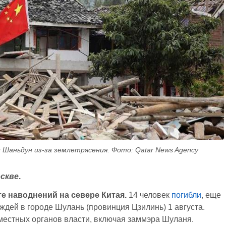
 Шаньдун из-за землетрясения. Фото: Qatar News Agency
оскве
.
те наводнений на севере Китая.
14 человек
погибли
, еще
ждей в городе Шулань (провинция Цзилинь) 1 августа.
местных органов власти, включая заммэра Шуланя.