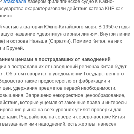
НР
атаковала
лазером филиппинское судно в Южно-
государства охарактеризовали действия катера КНР как
ппин».
й частью акватории Южно-Китайского моря. В 1950-е годы
чившую название «девятипунктирная линия». Внутри линии
) и острова Наньша (Спратли). Помимо Китая, на них
 и Бруней.
анием ценами в пострадавших от наводнений
и в пострадавших от наводнений регионах Китая будут
ся. Об этом говорится в уведомлении Государственного
Ведомство также предостерегло от фабрикации и
и цен, удержания предметов первой необходимости,
 повышения. Запрещено некорректное ценообразование,
ействия, которые ущемляют законные права и интересы
ирования рынка на всех уровнях усилят проверки для
ценами. Ряд районов на севере и северо-востоке Китая
 вызванных ими наводнений, есть жертвы, нанесен