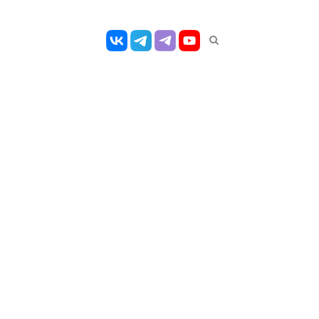
Открыть
панель
поиска