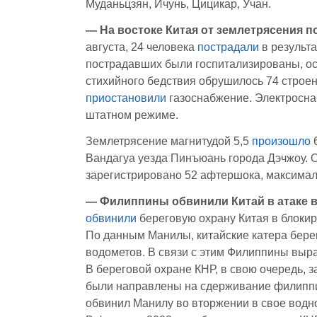
Муданьцзян, Ичунь, Цицикар, Учан.
—
На востоке Китая от землетрясения п
августа, 24 человека
пострадали
в результ
пострадавших были госпитализированы, ос
стихийного бедствия обрушилось 74 строен
приостановили
газоснабжение. Электросна
штатном режиме.
Землетрясение магнитудой 5,5
произошло
6
Вандагуа уезда Пинъюань города Дэчжоу. Оч
зарегистрировано 52 афтершока, максималь
—
Филиппины обвинили Китай в атаке в
обвинили
береговую охрану Китая в блоки
По данным Манилы, китайские катера бере
водометов. В связи с этим Филиппины выра
В береговой охране КНР, в свою очередь, 
были направлены на сдерживание филиппи
обвинил Манилу во вторжении в свое водн