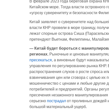
В феврале 2023 года береговая охрана К
Китайском море. Тогда власти островного 
«угрозу суверенитету и безопасности Фили
Китай заявляет о суверенитете над больше
власти КНР провели в море границу, полу
лежат спорные острова Сиша (Парасельские
претендуют Вьетнам, Филиппины, Малайзия
— Китай будет бороться с манипулиров
регионах.
Рыночные и ценовые манипуляци
пресекаться
, а виновные будут наказывать
управления по регулированию рынка КНР. 
распространения слухов о росте спроса ил
взвинчивания цен или сговора с целью их
мошенничество с ценами и любые другие д
потребителей и предприятий. Органы регул
пресечения незаконного манипулирования 
серьезно
пострадал
от проливных дождей и
большой материальный ущерб.