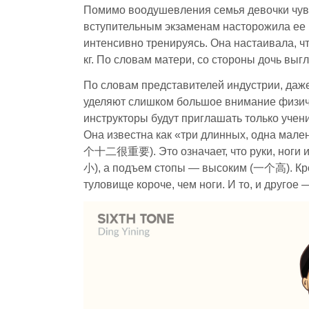
Помимо воодушевления семья девочки чувс
вступительным экзаменам насторожила ее 
интенсивно тренируясь. Она настаивала, чт
кг. По словам матери, со стороны дочь выгл
По словам представителей индустрии, даж
уделяют слишком большое внимание физич
инструкторы будут приглашать только учен
Она известна как «три длинных, одна м
个十二很重要). Это означает, что руки, ноги 
小), а подъем стопы — высоким (一个高). Кром
туловище короче, чем ноги. И то, и друго