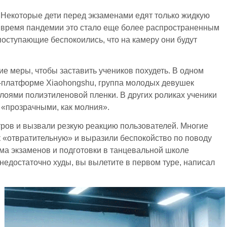
. Некоторые дети перед экзаменами едят только жидкую
о время пандемии это стало еще более распространенным
оступающие беспокоились, что на камеру они будут
е меры, чтобы заставить учеников похудеть. В одном
-платформе Xiaohongshu, группа молодых девушек
слоями полиэтиленовой пленки. В других роликах ученики
ь «прозрачными, как молния».
ров и вызвали резкую реакцию пользователей. Многие
к «отвратительную» и выразили беспокойство по поводу
ема экзаменов и подготовки в танцевальной школе
недостаточно худы, вы вылетите в первом туре, написал