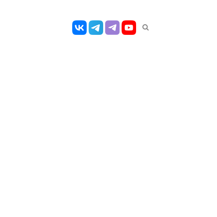
Открыть
панель
поиска