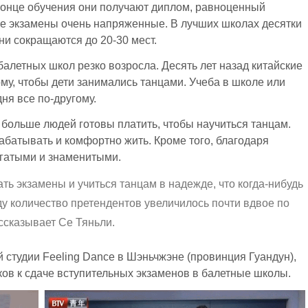
конце обучения они получают диплом, равноценный
ые экзамены очень напряженные. В лучших школах десятки
ни сокращаются до 20-30 мест.
балетных школ резко возросла. Десять лет назад китайские
ому, чтобы дети занимались танцами. Учеба в школе или
ня все по-другому.
е больше людей готовы платить, чтобы научиться танцам.
рабатывать и комфортно жить. Кроме того, благодаря
огатыми и знаменитыми.
ть экзамены и учиться танцам в надежде, что когда-нибудь
ду количество претендентов увеличилось почти вдвое по
сказывает Се Тяньли.
студии Feeling Dance в Шэньчжэне (провинция Гуандун),
ков к сдаче вступительных экзаменов в балетные школы.