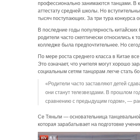
профессионально занимаются танцами. В 
аттестату средней школы. Но вступительн
тысяч поступающих. За три тура конкурса о
В последние годы популярность китайских 
родители часто скептически относились к т
колледже была предпочтительнее. Но сегод
По мере роста среднего класса в Китае вс
Это означает, что учителя могут хорошо за
социальным сетям танцорам легче стать б
«Родители часто заставляют детей сдава
они станут телезвездами. В прошлом го
сравнению с предыдущим годом», — рас
Се Тяньли — основательница танцевальной 
которая зарабатывает на подготовке учени