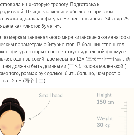
твовала и некоторую тревогу. Подготовка к
родителей. Цзыци ела меньше обычного, при этом
о нужна идеальная фигура. Ее вес снизился с 34 кг до 25
ядела как «листок бумаги».
е по меркам танцевального мира китайские экзаменаторы
еским параметрам абитуриентов. В большинстве школ
иков, фигура которых соответствует идеальной формуле.
аленькая, один высокий, две меры по 12» (三长一小一个高，两
и шея должны быть длинными (三长), голова маленькой (一
е того, размах рук должен быть больше, чем рост, а
е — на 12 см (两个十二).