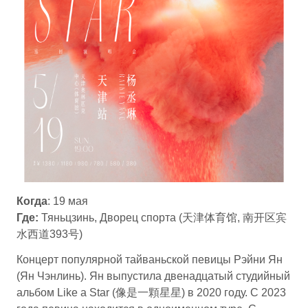
Когда
: 19 мая
Где:
Тяньцзинь, Дворец спорта (天津体育馆, 南开区宾
水西道393号)
Концерт популярной тайваньской певицы Рэйни Ян
(Ян Чэнлинь). Ян выпустила двенадцатый студийный
альбом Like a Star (像是一顆星星) в 2020 году. С 2023