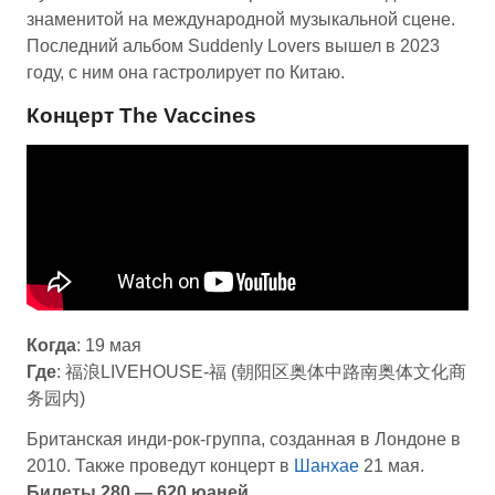
знаменитой на международной музыкальной сцене.
Последний альбом Suddenly Lovers вышел в 2023
году, с ним она гастролирует по Китаю.
Концерт The Vaccines
Когда
: 19 мая
Где
: 福浪LIVEHOUSE-福 (朝阳区奥体中路南奥体文化商
务园内)
Британская инди-рок-группа, созданная в Лондонe в
2010. Также проведут концерт в
Шанхае
21 мая.
Билеты 280 — 620 юаней.