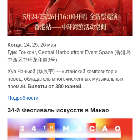
Когда
: 24, 25, 26 мая
Где
: Гонконг, Central Harbourfront Event Space (香港岛
中西区中环龙和道9号)
Хуа Чэньюй (华晨宇) — китайский композитор и
певец, обладатель многочисленных музыкальных
премий.
Билеты от 380 юаней.
Подробности
34-й Фестиваль искусств в Макао