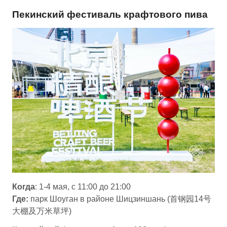
Пекинский фестиваль крафтового пива
Когда
: 1-4 мая, с 11:00 до 21:00
Где:
парк Шоуган в районе Шицзиншань (首钢园14号
大棚及万米草坪)