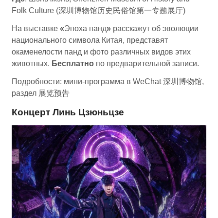
Folk Culture (深圳博物馆历史民俗馆第一专题展厅)
На выставке
«
Эпоха панд
»
расскажут об эволюции
национального символа Китая, представят
окаменелости панд и фото различных видов этих
животных.
Бесплатно
по предварительной записи.
Подробности: мини-программа в WeChat 深圳博物馆,
раздел 展览预告
Концерт Линь Цзюньцзе