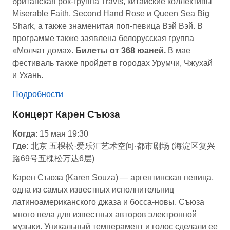
британская рок-группа Travis, китайские коллективы
Miserable Faith, Second Hand Rose и Queen Sea Big
Shark, а также знаменитая поп-певица Вэй Вэй. В
программе также заявлена белорусская группа
«Молчат дома».
Билеты от 368 юаней.
В мае
фестиваль также пройдет в городах Урумчи, Чжухай
и Ухань.
Подробности
Концерт Карен Cъюза
Когда
: 15 мая 19:30
Где:
北京 五棵松·爱乐汇艺术空间·都市剧场 (海淀区复兴
路69号五棵松万达6层)
Карен Cъюза (Karen Souzа) — аргентинская певица,
одна из самых известных исполнительниц
латиноамериканского джаза и босса-новы. Cъюза
много пела для известных авторов электронной
музыки. Уникальный темперамент и голос сделали ее