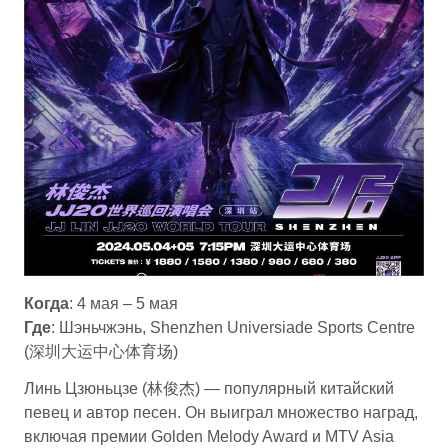
Когда
: 4 мая – 5 мая
Где
: Шэньчжэнь, Shenzhen Universiade Sports Centre
(深圳大运中心体育场)
Линь Цзюньцзе (林俊杰) — популярный китайский
певец и автор песен. Он выиграл множество наград,
включая премии Golden Melody Award и MTV Asia