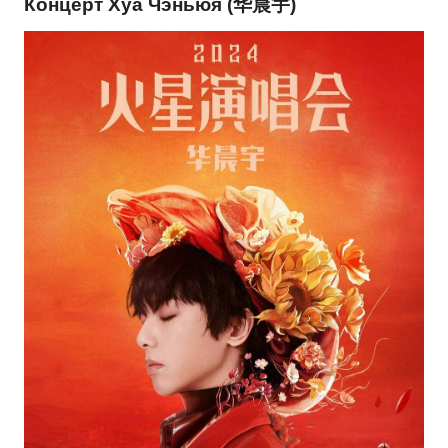
Концерт Хуа Чэньюя (华晨宇)