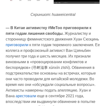
Скриншот: huaweicentral
— В Китае активистку #MeToo приговорили к
пяти годам лишения свободы.
Журналистку и
сторонницу феминистского движения Хуан Сюэцинь
приговорили
к пяти годам тюремного заключения. Ее
коллега и профсоюзный активист Ван Цзяньбин
получил три года и шесть месяцев. Их признали
виновными в «провоцировании конфликтов и
беспорядков» (寻衅滋事 xúnxìn zīshì). Обвинения в
подстрекательстве основаны на встречах, которые
они часто проводили для китайской молодежи. Во
время них они «обсуждали социальные вопросы».
Активисты намерены подать апелляцию. Хуан и
Вана
арестовали
еще в сентябре 2021 года,
впоследствии им выдвинули обвинение в попытке