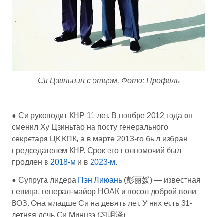
Си Цзиньпин с отцом. Фото: Профиль
● Си руководит КНР 11 лет. В ноябре 2012 года он
сменил Ху Цзиньтао на посту генерального
секретаря ЦК КПК, а в марте 2013-го был избран
председателем КНР. Срок его полномочий был
продлен в
2018-м
и в
2023-м
.
● Супруга лидера
Пэн Лиюань
(彭丽媛) — известная
певица, генерал-майор НОАК и посол доброй воли
ВОЗ. Она младше Си на девять лет. У них есть 31-
летняя дочь Си Минцзэ (习明泽).