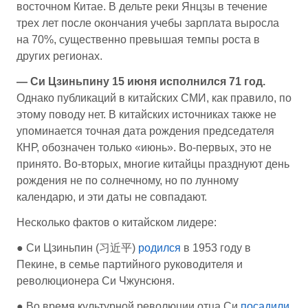
восточном Китае. В дельте реки Янцзы в течение
трех лет после окончания учебы зарплата выросла
на 70%, существенно превышая темпы роста в
других регионах.
— Си Цзиньпину 15 июня исполнился 71 год.
Однако публикаций в китайских СМИ, как правило, по
этому поводу нет. В китайских источниках также не
упоминается точная дата рождения председателя
КНР, обозначен только «июнь». Во-первых, это не
принято. Во-вторых, многие китайцы празднуют день
рождения не по солнечному, но по лунному
календарю, и эти даты не совпадают.
Несколько фактов о китайском лидере:
● Си Цзиньпин (习近平)
родился
в 1953 году в
Пекине, в семье партийного руководителя и
революционера Си Чжунсюня.
● Во время культурной революции отца Си
посадили