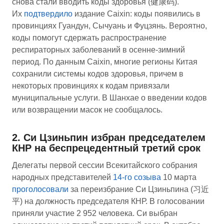
снова стали вводить коды здоровья (健康码).
Их
подтвердило
издание Caixin: коды появились в
провинциях Гуандун, Сычуань и Фуцзянь. Вероятно,
коды помогут сдержать распространение
респираторных заболеваний в осенне-зимний
период. По данным Caixin, многие регионы Китая
сохранили системы кодов здоровья, причем в
некоторых провинциях к кодам привязали
муниципальные услуги. В Шанхае о введении кодов
или возвращении масок не сообщалось.
2. Си Цзиньпин избран председателем
КНР на беспрецедентный третий срок
Делегаты первой сессии Всекитайского собрания
народных представителей
14-го созыва
10 марта
проголосовали
за переизбрание Си Цзиньпина (习近
平) на должность председателя КНР. В голосовании
приняли участие 2 952 человека. Си выбран