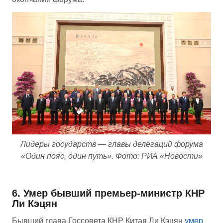
Лидеры государств —
г
лавы делегаций форума
«Один пояс, один путь»
.
Фото: РИА «Новости»
6. Умер бывший премьер-министр КНР
Ли Кэцян
Бывший глава Госсовета КНР Китая Ли Кэцян
умер