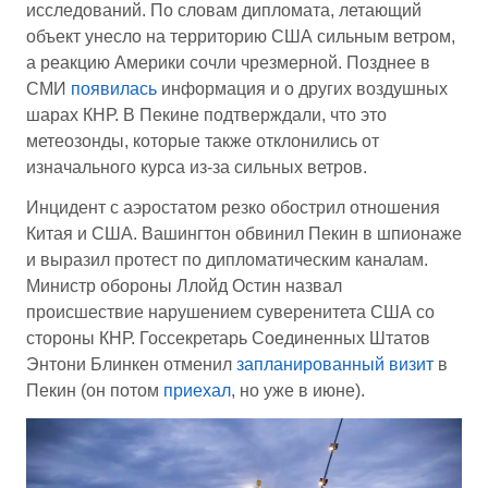
исследований. По словам дипломата, летающий
объект унесло на территорию США сильным ветром,
а реакцию Америки сочли чрезмерной. Позднее в
СМИ
появилась
информация и о других воздушных
шарах КНР. В Пекине подтверждали, что это
метеозонды, которые также отклонились от
изначального курса из-за сильных ветров.
Инцидент с аэростатом резко обострил отношения
Китая и США. Вашингтон обвинил Пекин в шпионаже
и выразил протест по дипломатическим каналам.
Министр обороны Ллойд Остин назвал
происшествие нарушением суверенитета США со
стороны КНР. Госсекретарь Соединенных Штатов
Энтони Блинкен отменил
запланированный визит
в
Пекин (он потом
приехал
, но уже в июне).