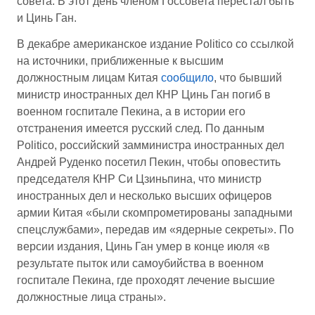
совета. В этот день членом Госсовета перестал быть
и Цинь Ган.
В декабре американское издание Politico со ссылкой
на источники, приближенные к высшим
должностным лицам Китая
сообщило
, что бывший
министр иностранных дел КНР Цинь Ган погиб в
военном госпитале Пекина, а в истории его
отстранения имеется русский след. По данным
Politico, российский замминистра иностранных дел
Андрей Руденко посетил Пекин, чтобы оповестить
председателя КНР Си Цзиньпина, что министр
иностранных дел и несколько высших офицеров
армии Китая «были скомпрометированы западными
спецслужбами», передав им «ядерные секреты». По
версии издания, Цинь Ган умер в конце июля «в
результате пыток или самоубийства в военном
госпитале Пекина, где проходят лечение высшие
должностные лица страны».