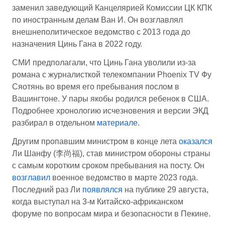
заменил заведующий Канцелярией Комиссии ЦК КПК
по иностранным делам Ван И. Он возглавлял
внешнеполитическое ведомство с 2013 года до
назначения Цинь Гана в 2022 году.
СМИ предполагали, что Цинь Гана уволили из-за
романа с журналисткой телекомпании Phoenix TV Фу
Сяотянь во время его пребывания послом в
Вашингтоне. У пары якобы родился ребенок в США.
Подробнее хронологию исчезновения и версии ЭКД
разбирал в отдельном
материале
.
Другим пропавшим министром в конце лета
оказался
Ли Шанфу (李尚福), став министром обороны страны
с самым коротким сроком пребывания на посту. Он
возглавил
военное ведомство в марте 2023 года.
Последний раз Ли
появлялся
на публике 29 августа,
когда выступал на 3-м Китайско-африканском
форуме по вопросам мира и безопасности в Пекине.