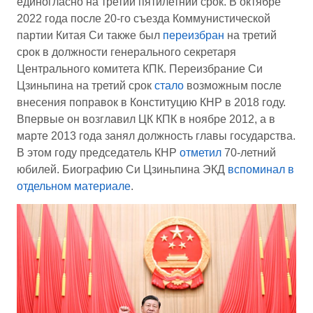
единогласно на третий пятилетний срок. В октябре
2022 года после 20-го съезда Коммунистической
партии Китая Си также был
переизбран
на третий
срок в должности генерального секретаря
Центрального комитета КПК. Переизбрание Си
Цзиньпина на третий срок
стало
возможным после
внесения поправок в Конституцию КНР в 2018 году.
Впервые он возглавил ЦК КПК в ноябре 2012, а в
марте 2013 года занял должность главы государства.
В этом году председатель КНР
отметил
70-летний
юбилей. Биографию Си Цзиньпина ЭКД
вспоминал в
отдельном материале
.