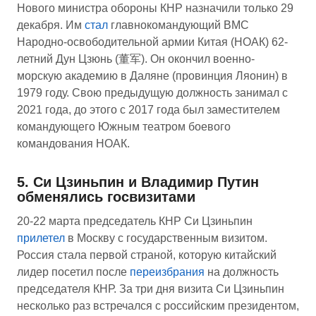
Нового министра обороны КНР назначили только 29
декабря. Им
стал
главнокомандующий ВМС
Народно-освободительной армии Китая (НОАК) 62-
летний Дун Цзюнь (董军). Он окончил военно-
морскую академию в Даляне (провинция Ляонин) в
1979 году. Свою предыдущую должность занимал с
2021 года, до этого с 2017 года был заместителем
командующего Южным театром боевого
командования НОАК.
5. Си Цзиньпин и Владимир Путин
обменялись госвизитами
20-22 марта председатель КНР Си Цзиньпин
прилетел
в Москву с государственным визитом.
Россия стала первой страной, которую китайский
лидер посетил после
переизбрания
на должность
председателя КНР. За три дня визита Си Цзиньпин
несколько раз встречался с российским президентом,