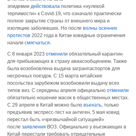
эпидемии
действовала
политика «нулевой
терпимости» к Covid-19, что означало практически
полное закрытие страны от внешнего мира и
изоляцию заболевших. Но после
волны осенних
протестов
2022 года в Китае ковидные ограничения
начали
смягчаться
.
С 8 января 2023
отменили
обязательный карантин
для прибывающих в страну авиасообщением. Также
была возобновлена выдача загранпаспортов для
несрочных поездок. С 15 марта китайские
посольства зарубежом возобновили выдачу всех
типов виз. С середины апреля официально
отменили
обязательно ношение масок в общественных местах.
С 29 апреля в Китай можно было
въехать
, только
предъявив экспресс-тест на антиген. 5 мая ковид
перестал быть «чрезвычайной ситуацией»
после
заявления
ВОЗ. Официально у въезжающих в
Китай перестали требовать отрицательные