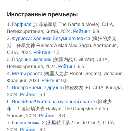
Иностранные премьеры
1.
Гарфилд
(加菲猫家族 The Garfield Movie). США,
Великобритания, Китай, 2024.
Рейтинг
: 6,9
2.
Фуриоса: Хроники Безумного Макса
(疯狂的麦克
斯：狂暴女神 Furiosa: A Mad Max Saga). Австралия,
США, 2024.
Рейтинг
: 7,5
3.
Падение империи
(美国内战 Civil War). США,
Великобритания, 2024.
Рейтинг
: 6,5
4.
Мечты робота
(机器人之梦 Robot Dreams). Испания,
Франция, 2023.
Рейтинг
: 9,0
5.
Воображаемые друзья
(神秘友友 IF). США, Канада,
2024.
Рейтинг
: 6,1
6.
Волейбол!! Битва на мусорной свалке
(排球少
年！！垃圾场决战 Haikyu!! The Dumpster Battle).
Япония, 2024.
Рейтинг
: 8,3
7.
Головоломка 2
(头脑特工队2 Inside Out 2). США,
2024.
Рейтинг
: 8,4