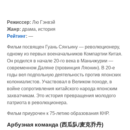
Режиссер:
Лю Гэнвэй
Жанр:
драма, история
Рейтинг
:
—
Фильм посвящен Гуань Сянъину — революционеру,
одному из первых военачальников Компартии Китая.
Он родился в начале 20-го века в Маньчжурии —
современном Даляне (провинция Ляонин). В 20-е
годы вел подпольную деятельность против японских
колониалистов. Участвовал в Великом походе, в
войне сопротивления китайского народа японским
захватчикам. Это история превращения молодого
патриота в революционера.
Фильм приурочен к 75-летию образования КНР.
Арбузная команда (西瓜队/麦克乔丹)