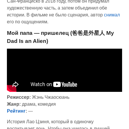
Сан-Франциско в 2018 году, потом он придумал
художественную часть, а затем объединил обе
истории. В фильме не было сценария, автор
снимал
его по ощущениям.
Мой папа — пришелец (爸爸是外星人 My
Dad Is an Alien)
Режиссер:
Жэнь Чжаосюань
Жанр:
драма, комедия
Рейтинг
:
—
История Лао Цзиня, который в одиночку
воспитывает дочь. Чтобы она училась в лучшей