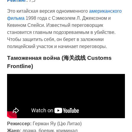
Рейтинг
:
7,5
Это китайская версия одноименного
американского
фильма
1998 года с Сэмюэлем Л. Джексоном и
Кевином Спейси. Известный переговорщик
становится главным подозреваемым в убийстве.
Чтобы защитить себя, он берет в заложники
полицейский участок и начинает переговоры.
Таможенная война (海关战线 Customs
Frontline)
Режиссер:
Герман Яу (Цю Литао)
Жанр:
драма, боевик, криминал