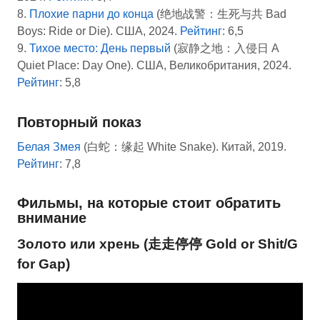
8.
Плохие парни до конца
(绝地战警：生死与共 Bad
Boys: Ride or Die). США, 2024.
Рейтинг
: 6,5
9.
Тихое место: День первый
(寂静之地：入侵日 A
Quiet Place: Day One). США, Великобритания, 2024.
Рейтинг
: 5,8
Повторный показ
Белая Змея
(白蛇：缘起 White Snake). Китай, 2019.
Рейтинг
: 7,8
Фильмы, на которые стоит обратить
внимание
Золото или хрень (走走停停 Gold or Shit/G
for Gap)