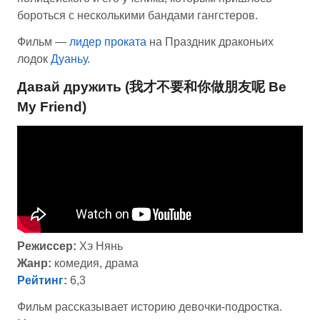
бороться с несколькими бандами гангстеров.
Фильм —
лидер проката
на Праздник драконьих
лодок
Дуаньу
.
Давай дружить (我才不要和你做朋友呢 Be
My Friend)
Режиссер:
Хэ Нянь
Жанр:
комедия, драма
Рейтинг
:
6,3
Фильм рассказывает историю девочки-подростка.