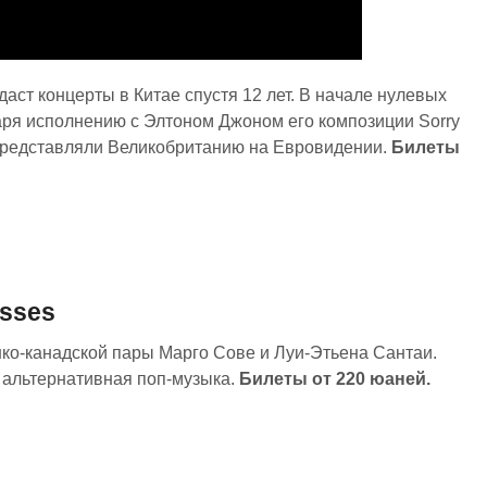
ст концерты в Китае спустя 12 лет. В начале нулевых
аря исполнению с Элтоном Джоном его композиции Sorry
у представляли Великобританию на Евровидении.
Билеты
isses
нко-канадской пары Марго Сове и Луи-Этьена Сантаи.
и альтернативная поп-музыка.
Билеты от 220 юаней.