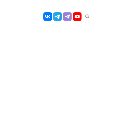
Открыть
панель
поиска