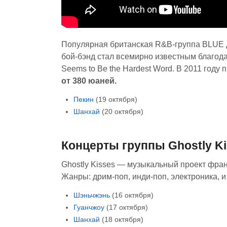
Популярная британская R&B-группа BLUE да
бой-бэнд стал всемирно известным благод
Seems to Be the Hardest Word. В 2011 год
от 380 юаней.
Пекин
(19 октября)
Шанхай
(20 октября)
Концерты группы Ghostly K
Ghostly Kisses — музыкальный проект фра
Жанры: дрим-поп, инди-поп, электроника, 
Шэньчжэнь
(16 октября)
Гуанчжоу
(17 октября)
Шанхай
(18 октября)