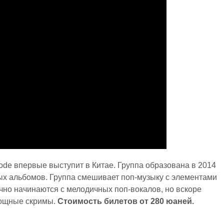
de впервые выступит в Китае. Группа образована в 2014
йных альбомов. Группа смешивает поп-музыку с элементами
ычно начинаются с мелодичных поп-вокалов, но вскоре
мощные скримы.
Стоимость билетов от 280 юаней.