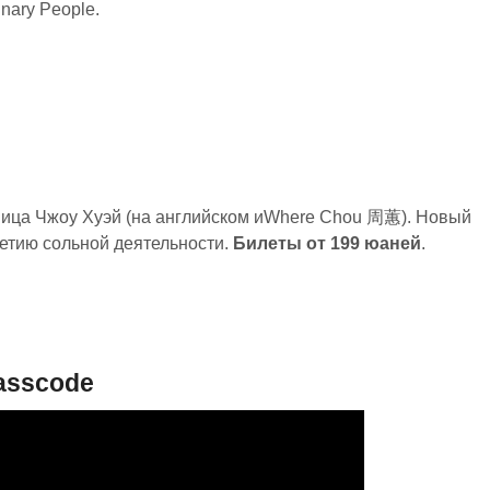
inary People.
ница Чжоу Хуэй (на английском иWhere Chou 周蕙). Новый
етию сольной деятельности.
Билеты от 199 юаней
.
asscode