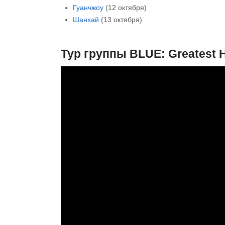
Гуанчжоу
(12 октября)
Шанхай
(13 октября)
Тур группы BLUE: Greatest H