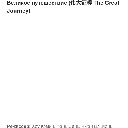
Великое путешествие (伟大征程 The Great
Journey)
Режиссер:
Хоу Кэмин, Фань Синь, Чжан Цзычэнь,