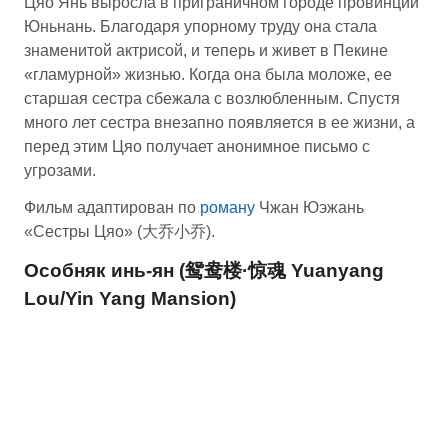
Цяо Янь выросла в приграничном городе провинции
Юньнань. Благодаря упорному труду она стала
знаменитой актрисой, и теперь и живет в Пекине
«гламурной» жизнью. Когда она была моложе, ее
старшая сестра сбежала с возлюбленным. Спустя
много лет сестра внезапно появляется в ее жизни, а
перед этим Цяо получает анонимное письмо с
угрозами.
Фильм адаптирован по
роману
Чжан Юэжань
«Cестры Цяо» (大乔小乔).
Особняк инь-ян (鸳鸯楼·惊魂 Yuanyang
Lou/Yin Yang Mansion)