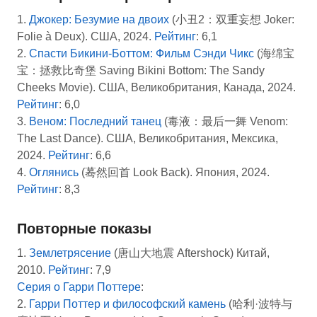
1.
Джокер: Безумие на двоих
(小丑2：双重妄想 Joker:
Folie à Deux). США, 2024.
Рейтинг
: 6,1
2.
Спасти Бикини-Боттом: Фильм Сэнди Чикс
(海绵宝
宝：拯救比奇堡 Saving Bikini Bottom: The Sandy
Cheeks Movie). США, Великобритания, Канада, 2024.
Рейтинг
: 6,0
3.
Веном: Последний танец
(毒液：最后一舞 Venom:
The Last Dance). США, Великобритания, Мексика,
2024.
Рейтинг
: 6,6
4.
Оглянись
(蓦然回首 Look Back). Япония, 2024.
Рейтинг
: 8,3
Повторные показы
1.
Землетрясение
(唐山大地震 Aftershock) Китай,
2010.
Рейтинг
: 7,9
Серия о Гарри Поттере
:
2.
Гарри Поттер и философский камень
(哈利·波特与