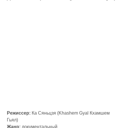
Режиссер:
Ка Сяньцзя (Khashem Gyal Кхамшем
Гьял)
Жанр:
документальный