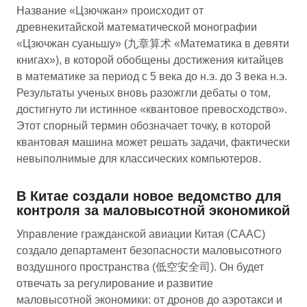
Название «Цзючжан» происходит от
древнекитайской математической монографии
«Цзючжан суаньшу» (九章算术 «Математика в девяти
книгах»), в которой обобщены достижения китайцев
в математике за период с 5 века до н.э. до 3 века н.э.
Результаты ученых вновь разожгли дебаты о том,
достигнуто ли истинное «квантовое превосходство».
Этот спорный термин обозначает точку, в которой
квантовая машина может решать задачи, фактически
невыполнимые для классических компьютеров.
В Китае создали новое ведомство для
контроля за маловысотной экономикой
Управление гражданской авиации Китая (CAAC)
создало департамент безопасности маловысотного
воздушного пространства (低空安全司). Он будет
отвечать за регулирование и развитие
маловысотной экономики: от дронов до аэротакси и