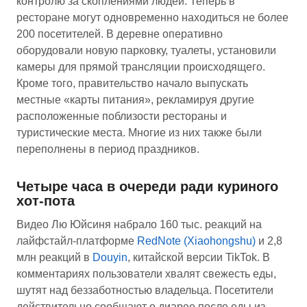
контролю за скоплениями людей. Теперь в
ресторане могут одновременно находиться не более
200 посетителей. В деревне оперативно
оборудовали новую парковку, туалеты, установили
камеры для прямой трансляции происходящего.
Кроме того, правительство начало выпускать
местные «карты питания», рекламируя другие
расположенные поблизости рестораны и
туристические места. Многие из них также были
переполнены в период праздников.
Четыре часа в очереди ради куриного
хот-пота
Видео Лю Юйсиня набрало 160 тыс. реакций на
лайфстайл-платформе
RedNote (Xiaohongshu)
и 2,8
млн реакций в
Douyin
, китайской версии TikTok. В
комментариях пользователи хвалят свежесть еды,
шутят над беззаботностью владельца. Посетители
действительно сообщают о диарее после еды из