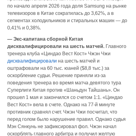
по начало апреля 2026 года доля Samsung на рынке
телевизоров в Китае сократилась до 3,62%, а в
сегментах холодильников и стиральных машин — до
0,41% и 0,38%.
— Экс-капитана сборной Китая
дисквалифицировали на шесть матчей.
Главного
тренера клуба «Циндао Вест Кост» Чжэн Чжи
дисквалифицировали
на шесть матчей и
оштрафовали на 60 тыс. юаней ($8,8 тыс.) за
оскорбление судьи. Решение приняли из-за
поведения тренера во время матча девятого тура
Суперлиги Китая против «Шаньдун Тайшань». Он
прошел 1 мая и закончился со счетом 1:1. «Циндао
Вест Кост» вела в счете. Однако на 77-й минуте
противник сравнял счет. Чжэн Чжи посчитал, что
перед голом было нарушение правил. Однако судья
Мэн Сянкунь не зафиксировал фол. Чжэн начал
оскорблять главного арбитра и получил желтую