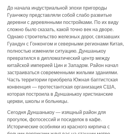
До начала индустриальной эпохи пригороды
Гуанчжоу представляли собой слабо развитые
деревни с деревянными постройками. По их виду
сложно было сказать, какой точно век на дворе.
Однако строительство железных дорог, связавших
Гуандун с Гонконгом и северными регионами Китая,
полностью изменили ситуацию. Дуншанькоу
превратился в дипломатический центр между
китайской империей Цин и Западом. Район начал
застраиваться современными жилыми зданиями.
Часть территории приобрела Южная баптистская
конвенция — протестантская организация США,
которая построила в Дуншанькоу христианские
церкви, школы и больницы.
Сегодня Дуншанькоу — изящный район для
прогулок, фотосессий и посиделок в кафе.
Исторические особняки из красного кирпича с
белыми портиками ждут вас на станции метро