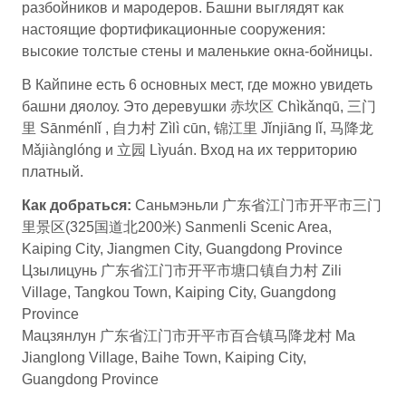
разбойников и мародеров. Башни выглядят как
настоящие фортификационные сооружения:
высокие толстые стены и маленькие окна-бойницы.
В Кайпине есть 6 основных мест, где можно увидеть
башни дяолоу. Это деревушки 赤坎区 Chìkǎnqū, 三门
里 Sānménlǐ , 自力村 Zìlì cūn, 锦江里 Jǐnjiāng lǐ, 马降龙
Mǎjiànglóng и 立园 Lìyuán. Вход на их территорию
платный.
Как добраться:
Саньмэньли 广东省江门市开平市三门
里景区(325国道北200米) Sanmenli Scenic Area,
Kaiping City, Jiangmen City, Guangdong Province
Цзылицунь 广东省江门市开平市塘口镇自力村 Zili
Village, Tangkou Town, Kaiping City, Guangdong
Province
Мацзянлун 广东省江门市开平市百合镇马降龙村 Ma
Jianglong Village, Baihe Town, Kaiping City,
Guangdong Province