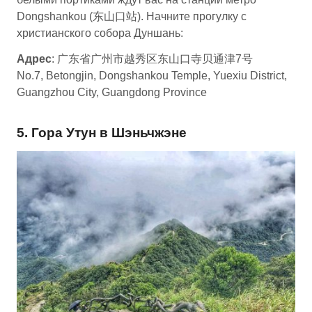
Dongshankou (东山口站). Начните прогулку с
христианского собора Дуншань:
Адрес
: 广东省广州市越秀区东山口寺贝通津7号
No.7, Betongjin, Dongshankou Temple, Yuexiu District,
Guangzhou City, Guangdong Province
5. Гора Утун в Шэньчжэне