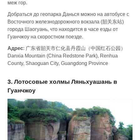
меж гор.
Добраться до геопарка Данься можно на автобусе с
Восточного железнодорожного вокзала (韶关东站)
города Шаогуань, что находится в часе езды от
Гуанчжоу на скоростном поезде.
Адрес
: 广东省韶关市仁化县丹霞山（中国红石公园）
Danxia Mountain (China Redstone Park), Renhua
County, Shaoguan City, Guangdong Province
3. Лотосовые холмы Ляньхуашань в
Гуанчжоу