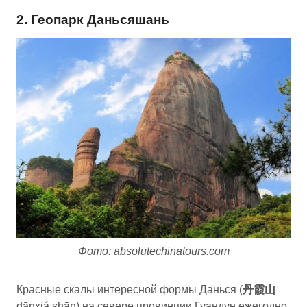
2. Геопарк Даньсяшань
Фото: absolutechinatours.com
Красные скалы интересной формы Данься (
丹霞山
dānxiá shān) на севере провинции Гуандун ежегодно