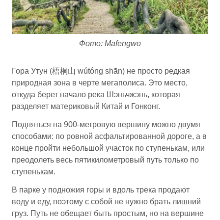
Фото: Mafengwo
Гора Утун (梧桐山 wútóng shān) не просто редкая
природная зона в черте мегаполиса. Это место,
откуда берет начало река Шэньчжэнь, которая
разделяет материковый Китай и Гонконг.
Подняться на 900-метровую вершину можно двумя
способами: по ровной асфальтированной дороге, а в
конце пройти небольшой участок по ступенькам, или
преодолеть весь пятикилометровый путь только по
ступенькам.
В парке у подножия горы и вдоль трека продают
воду и еду, поэтому с собой не нужно брать лишний
груз. Путь не обещает быть простым, но на вершине