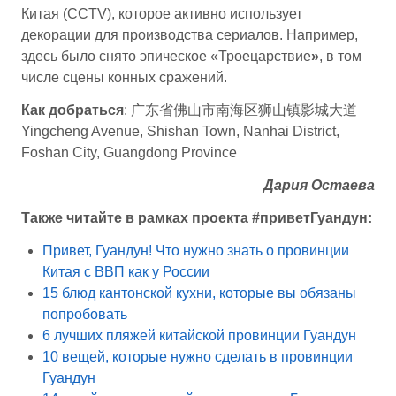
Китая (CCTV), которое активно использует
декорации для производства сериалов. Например,
здесь было снято эпическое «Троецарствие
»
, в том
числе сцены конных сражений.
Как добраться
: 广东省佛山市南海区狮山镇影城大道
Yingcheng Avenue, Shishan Town, Nanhai District,
Foshan City, Guangdong Province
Дария Остаева
Также читайте в рамках проекта #приветГуандун:
Привет, Гуандун! Что нужно знать о провинции
Китая с ВВП как у России
15 блюд кантонской кухни, которые вы обязаны
попробовать
6 лучших пляжей китайской провинции Гуандун
10 вещей, которые нужно сделать в провинции
Гуандун