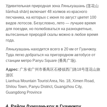
Удивительная природная зона Ляньхуашань (莲花山
liánhuā shān) включает 48 холмов из красного
песчаника, на которых с июня по август цветет 100
видов лотосов. Безусловно, лето — лучшее время
для поездки, но полюбоваться на разноцветные,
вытесанные природой скалы можно в любое время
года.
Ляньхуашань находится всего в 20 км от Гуанчжоу.
Туда легко добраться на пригородном автобусе от
станции метро Panyu Square (番禺广场).
Адрес
: 广东省广州市番禺区石楼镇西门路18号莲花山旅
游区
Lianhua Mountain Tourist Area, No. 18, Ximen Road,
Shilou Town, Panyu District, Guangzhou City,
Guangdong Province
4. Район Дуншанькоу в Гуанчжоу