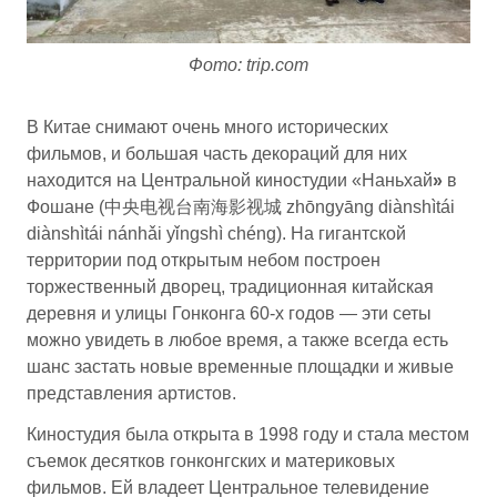
Фото: trip.com
В Китае снимают очень много исторических
фильмов, и большая часть декораций для них
находится на Центральной киностудии «Наньхай
»
в
Фошане (中央电视台南海影视城 zhōngyāng diànshìtái
diànshìtái nánhǎi yǐngshì chéng). На гигантской
территории под открытым небом построен
торжественный дворец, традиционная китайская
деревня и улицы Гонконга 60-х годов — эти сеты
можно увидеть в любое время, а также всегда есть
шанс застать новые временные площадки и живые
представления артистов.
Киностудия была открыта в 1998 году и стала местом
съемок десятков гонконгских и материковых
фильмов. Ей владеет Центральное телевидение