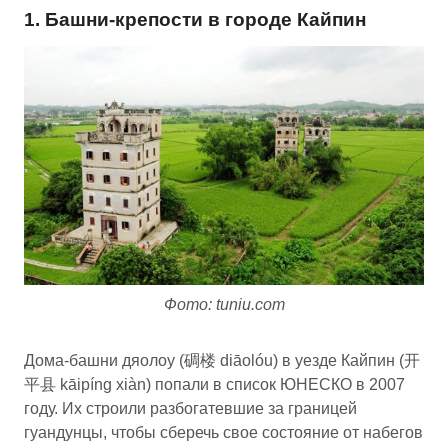
1. Башни-крепости в городе Кайпин
Фото: tuniu.com
Дома-башни дяолоу (碉楼 diāolóu) в уезде Кайпин (开
平县 kāipíng xiàn) попали в список ЮНЕСКО в 2007
году. Их строили разбогатевшие за границей
гуандунцы, чтобы сберечь свое состояние от набегов