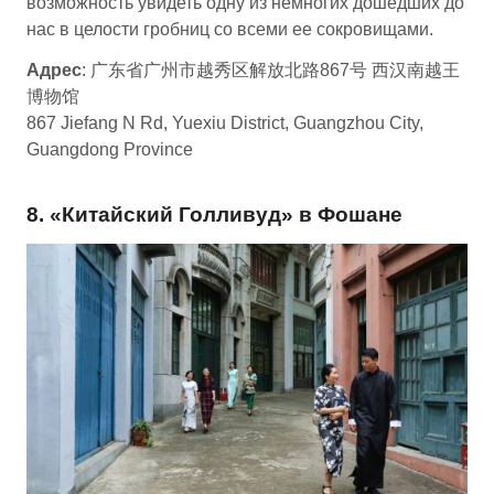
возможность увидеть одну из немногих дошедших до
нас в целости гробниц со всеми ее сокровищами.
Адрес
: 广东省广州市越秀区解放北路867号 西汉南越王
博物馆
867 Jiefang N Rd, Yuexiu District, Guangzhou City,
Guangdong Province
8. «Китайский Голливуд» в Фошане