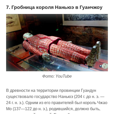
7. Гробница короля Наньюэ в Гуанчжоу
Фото: YouTube
В древности на территории провинции Гуандун
существовало государство Наньюэ (204 г. до н. э. —
24 г. н. э.). Одним из его правителей был король Чжао
Мо (137—122 до н. э.), родившийся, должно быть,