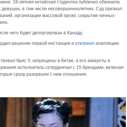
кине. 18-летняя китайская студентка публично обвинила
гих девушек, в том числе несовершеннолетних. Суд признал
ваний, организации массовой оргии, сокрытии личных
иях.
осле чего будет депортирован в Канаду.
вердил решение первой инстанции и
отклонил
апелляцию
вовал Крис У, запрещены в Китае, а его аккаунты в
ержания исполнитель сотрудничал с 15 брендами, включая
 которые сразу разорвали с ним отношения.