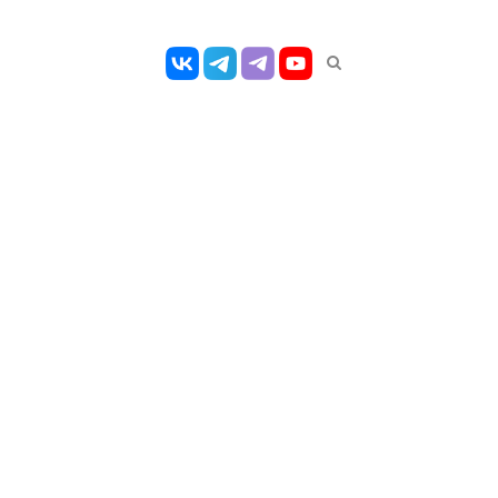
Открыть
панель
поиска