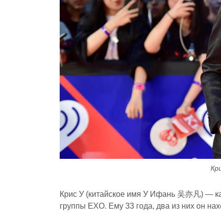
Кр
Крис У (китайское имя У Ифань 吴亦凡) — кан
группы EXO. Ему 33 года, два из них он на