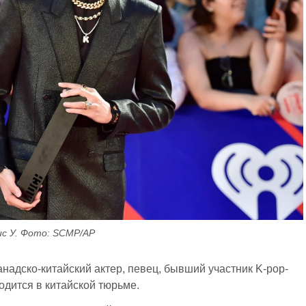
ис У. Фото: SCMP/AP
адско-китайский актер, певец, бывший участник K-pop-
ходится в китайской тюрьме.