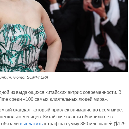
инбин. Фото: SCMP/ EPA
ной из выдающихся китайских актрис современности. В
Time среди «100 самых влиятельных людей мира».
ромкий скандал, который привлек внимание во всем мире.
 несколько месяцев. Китайские власти обвинили ее в
ю обязали
выплатить
штраф на сумму 880 млн юаней ($129