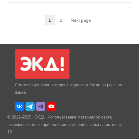
1
2
Next page
Страница
Страница
Самое популярное интернет-издание о Китае на русском
языке.
© 2012–2025 «ЭКД!» Использование материалов сайта
разрешено только при наличии активной ссылки на источник.
18+